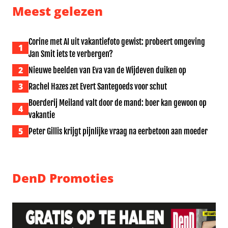
Meest gelezen
Corine met AI uit vakantiefoto gewist: probeert omgeving
1
Jan Smit iets te verbergen?
2
Nieuwe beelden van Eva van de Wijdeven duiken op
3
Rachel Hazes zet Evert Santegoeds voor schut
Boerderij Meiland valt door de mand: boer kan gewoon op
4
vakantie
5
Peter Gillis krijgt pijnlijke vraag na eerbetoon aan moeder
DenD Promoties