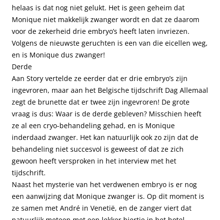
helaas is dat nog niet gelukt. Het is geen geheim dat
Monique niet makkelijk zwanger wordt en dat ze daarom
voor de zekerheid drie embryo’s heeft laten invriezen.
Volgens de nieuwste geruchten is een van die eicellen weg,
en is Monique dus zwanger!
Derde
Aan Story vertelde ze eerder dat er drie embryo’s zijn
ingevroren, maar aan het Belgische tijdschrift Dag Allemaal
zegt de brunette dat er twee zijn ingevroren! De grote
vraag is dus: Waar is de derde gebleven? Misschien heeft
ze al een cryo-behandeling gehad, en is Monique
inderdaad zwanger. Het kan natuurlijk ook zo zijn dat de
behandeling niet succesvol is geweest of dat ze zich
gewoon heeft versproken in het interview met het
tijdschrift.
Naast het mysterie van het verdwenen embryo is er nog
een aanwijzing dat Monique zwanger is. Op dit moment is
ze samen met André in Venetië, en de zanger viert dat
natuurlijk meteen met een lekker biertje in het hotel.