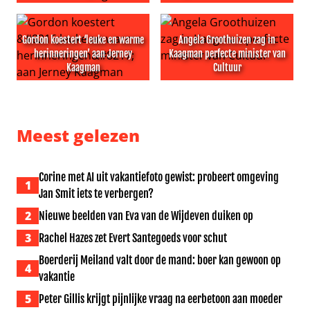
Regisseur OMITB heeft vertrouwen in nieuw seizoen ove
Promotieposter The Mummy t
Gordon koestert ‘leuke en warme
Angela Groothuizen zag in
herinneringen’ aan Jerney
Kaagman perfecte minister van
Kaagman
Cultuur
Gordon koestert ‘leuke en warme herinneringen’ aan J
Angela Groothuizen zag in K
Meest gelezen
Corine met AI uit vakantiefoto gewist: probeert omgeving
1
Jan Smit iets te verbergen?
2
Nieuwe beelden van Eva van de Wijdeven duiken op
3
Rachel Hazes zet Evert Santegoeds voor schut
Boerderij Meiland valt door de mand: boer kan gewoon op
4
vakantie
5
Peter Gillis krijgt pijnlijke vraag na eerbetoon aan moeder