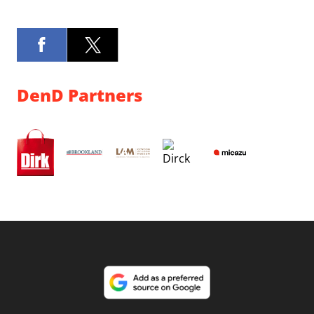
DenD Partners