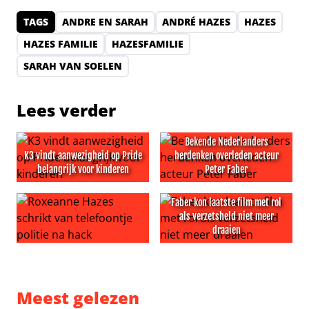
TAGS
ANDRE EN SARAH
ANDRÉ HAZES
HAZES
HAZES FAMILIE
HAZESFAMILIE
SARAH VAN SOELEN
Lees verder
Bekende Nederlanders
K3 vindt aanwezigheid op Pride
herdenken overleden acteur
belangrijk voor kinderen
Peter Faber
K3 vindt aanwezigheid op Pride belangrijk voor kinderen
Bekende Nederlanders herde
Faber kon laatste film met rol
als verzetsheld niet meer
draaien
Roxeanne Hazes schrikt van telefoontje politie na hack
Faber kon laatste film met ro
Meest gelezen