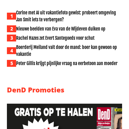
Corine met AI uit vakantiefoto gewist: probeert omgeving
1
Jan Smit iets te verbergen?
2
Nieuwe beelden van Eva van de Wijdeven duiken op
3
Rachel Hazes zet Evert Santegoeds voor schut
Boerderij Meiland valt door de mand: boer kan gewoon op
4
vakantie
5
Peter Gillis krijgt pijnlijke vraag na eerbetoon aan moeder
DenD Promoties