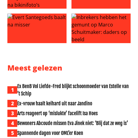
Verloofde Cristiano Ronaldo snoert bodyshamers de mon
‘Jan Smit maakt relatie met Co
Evert Santegoeds baalt na misser
Inbrekers hebben het gemun
Meest gelezen
Ex BenB Vol Liefde-Fred blijkt schoonmoeder van Estelle van
1
’t Schip
2
Ex-vrouw haalt keihard uit naar Jandino
3
Arts reageert op ‘mislukte’ facelift Isa Hoes
4
Bewoners Abcoude missen Eva Jinek niet: ‘Blij dat ze weg is’
5
Spannende dagen voor OML’er Koen