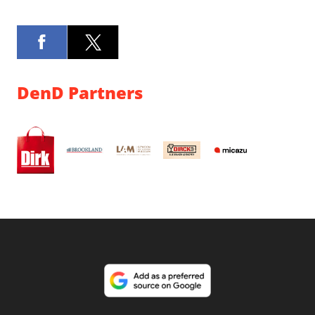
DenD Partners