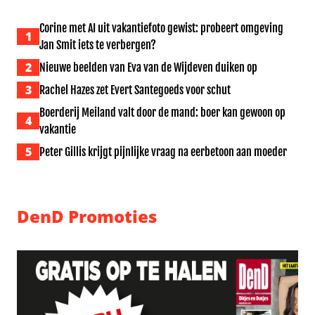
Corine met AI uit vakantiefoto gewist: probeert omgeving
1
Jan Smit iets te verbergen?
2
Nieuwe beelden van Eva van de Wijdeven duiken op
3
Rachel Hazes zet Evert Santegoeds voor schut
Boerderij Meiland valt door de mand: boer kan gewoon op
4
vakantie
5
Peter Gillis krijgt pijnlijke vraag na eerbetoon aan moeder
DenD Promoties