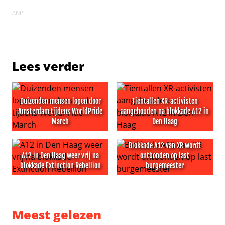
ANP
Lees verder
Duizenden mensen lopen door
Tientallen XR-activisten
Amsterdam tijdens WorldPride
aangehouden na blokkade A12 in
March
Den Haag
Duizenden mensen lopen door Amsterdam tijdens Worl
Tientallen XR-activisten aa
Blokkade A12 van XR wordt
A12 in Den Haag weer vrij na
ontbonden op last
blokkade Extinction Rebellion
burgemeester
A12 in Den Haag weer vrij na blokkade Extinction Rebelli
Blokkade A12 van XR wordt 
Meest gelezen