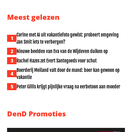
Meest gelezen
Corine met AI uit vakantiefoto gewist: probeert omgeving
1
Jan Smit iets te verbergen?
2
Nieuwe beelden van Eva van de Wijdeven duiken op
3
Rachel Hazes zet Evert Santegoeds voor schut
Boerderij Meiland valt door de mand: boer kan gewoon op
4
vakantie
5
Peter Gillis krijgt pijnlijke vraag na eerbetoon aan moeder
DenD Promoties