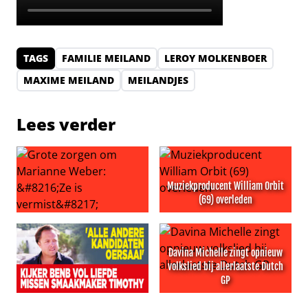
TAGS
FAMILIE MEILAND
LEROY MOLKENBOER
MAXIME MEILAND
MEILANDJES
Lees verder
Muziekproducent William Orbit
(69) overleden
Grote zorgen om Marianne Weber: ‘Ze is vermist’
Muziekproducent William Orb
Davina Michelle zingt opnieuw
volkslied bij allerlaatste Dutch
GP
Kijkers BenB Vol Liefde missen smaakmaker Timothy: ‘Al
Davina Michelle zingt opnieuw