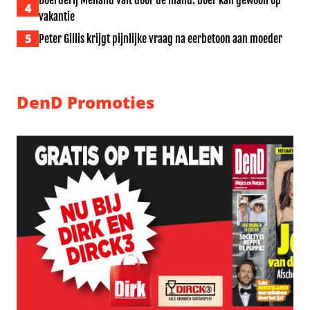
Boerderij Meiland valt door de mand: boer kan gewoon op
4
vakantie
5
Peter Gillis krijgt pijnlijke vraag na eerbetoon aan moeder
DenD Promoties