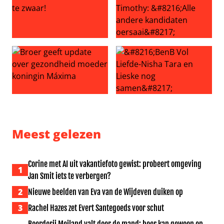
Ronald de Boer eist 3 kilo eraf: Leonardo veel te zwaar!
Kijkers BenB Vol Liefde miss
Broer geeft update over gezondheid moeder koningin 
‘BenB Vol Liefde-Nisha Tara 
Meest gelezen
Corine met AI uit vakantiefoto gewist: probeert omgeving
1
Jan Smit iets te verbergen?
2
Nieuwe beelden van Eva van de Wijdeven duiken op
3
Rachel Hazes zet Evert Santegoeds voor schut