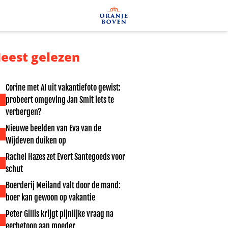
eest gelezen
Corine met AI uit vakantiefoto gewist:
probeert omgeving Jan Smit iets te
verbergen?
Nieuwe beelden van Eva van de
Wijdeven duiken op
Rachel Hazes zet Evert Santegoeds voor
schut
Boerderij Meiland valt door de mand:
boer kan gewoon op vakantie
Peter Gillis krijgt pijnlijke vraag na
eerbetoon aan moeder