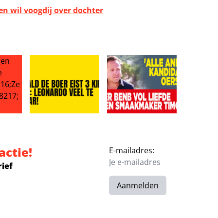
en wil voogdij over dochter
, maar hij nóg verder!’
 om Marianne Weber: ‘Ze is vermist’
Ronald de Boer eist 3 kilo eraf: Leonardo veel te zw
Kijkers BenB Vol Liefde misse
actie!
E-mailadres:
rief
Aanmelden