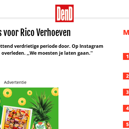
es voor Rico Verhoeven
M
tend verdrietige periode door. Op Instagram
s overleden. ,,We moesten je laten gaan.''
1
2
Advertentie
3
4
5