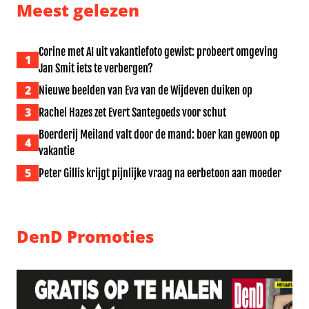
Meest gelezen
Corine met AI uit vakantiefoto gewist: probeert omgeving
1
Jan Smit iets te verbergen?
2
Nieuwe beelden van Eva van de Wijdeven duiken op
3
Rachel Hazes zet Evert Santegoeds voor schut
Boerderij Meiland valt door de mand: boer kan gewoon op
4
vakantie
5
Peter Gillis krijgt pijnlijke vraag na eerbetoon aan moeder
DenD Promoties