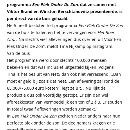
programma
Een Plek Onder De Zon
, dat ze samen met
Viktor Brand en Winston Gerschtanowitz presenteerde, is
per direct van de buis gehaald.
Net5 heeft besloten het programma
Een Plek Onder De Zon
van de buis te halen en het te vervangen voor
Het Roer
Om
. ,,Na slechts vier afleveringen dus over en uit Voor Een
Plek Onder De Zon”, meldt Tina Nijkamp op Instagram.
Van de buis
Het programma werd door slechts 100.000 mensen
bekeken en dat was inclusief uitgesteld kijken. Volgens
Tina is het besluit van Net5 dan ook niet verrassend. ,,Dan
moet er geld bij zoals dat heet. Een aflevering zal rond de
65.000/75.000 euro kosten”, legt ze uit. ,,Nu lijkt de
productie dus ook voortijdig gestopt. Er zijn dan wel
afbreekkosten van vermoedelijk een ton of 2 à 3. Er zouden
in totaal twaalf afleveringen worden gemaakt.”
In
Een Plek Onder De Zon
zochten Nederlanders naar hun
perfecte plek onder de zon. De deelnemers kregen drie
verschillende woningen te zien, waarna ze mochten gaan