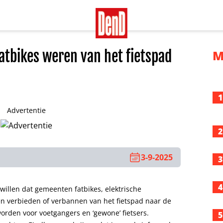
fatbikes weren van het fietspad
M
1
Advertentie
2
3-9-2025
3
4
willen dat gemeenten fatbikes, elektrische
n verbieden of verbannen van het fietspad naar de
worden voor voetgangers en ‘gewone’ fietsers.
5