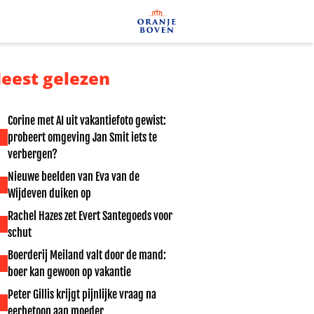
eest gelezen
Corine met AI uit vakantiefoto gewist:
probeert omgeving Jan Smit iets te
verbergen?
Nieuwe beelden van Eva van de
Wijdeven duiken op
Rachel Hazes zet Evert Santegoeds voor
schut
Boerderij Meiland valt door de mand:
boer kan gewoon op vakantie
Peter Gillis krijgt pijnlijke vraag na
eerbetoon aan moeder