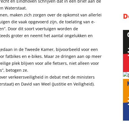
cht en Eindhoven schrijven dat in een brief aan de
en Waterstaat.
D
nen, maken zich zorgen over de opkomst van allerlei
tuigen die vaak opgevoerd zijn, de toelating van e-
n”. Door dit soort voertuigen worden de
steeds groter en neemt het aantal ongelukken en
jn gedaan in de Tweede Kamer, bijvoorbeeld voor een
or fatbikes en e-bikes. Maar ze dringen aan op meer
lige plek blijven voor alle fietsers, niet alleen voor
rs”, betogen ze.
er verkeersveiligheid in debat met de ministers
staat) en David van Weel (Justitie en Veiligheid).