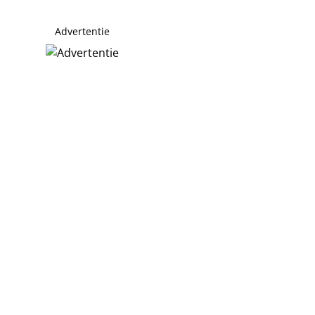
Advertentie
n Venray
eden