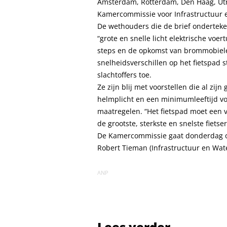
Amsterdam, Rotterdam, Den Haag, Utre
Kamercommissie voor Infrastructuur 
De wethouders die de brief onderteke
“grote en snelle licht elektrische voer
steps en de opkomst van brommobiele
snelheidsverschillen op het fietspad 
slachtoffers toe.
Ze zijn blij met voorstellen die al zi
helmplicht en een minimumleeftijd vo
maatregelen. “Het fietspad moet een vei
de grootste, sterkste en snelste fietse
De Kamercommissie gaat donderdag ov
Robert Tieman (Infrastructuur en Water
ANP
Lees verder