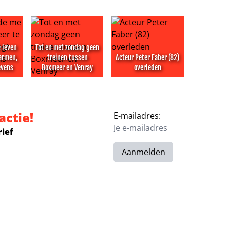
 leven
Tot en met zondag geen
armen,
treinen tussen
Acteur Peter Faber (82)
evens
Boxmeer en Venray
overleden
 bootje op Groningse Schildmeer
 me leven nog meer te omarmen, zegt Barrie Stevens
Tot en met zondag geen treinen tussen Boxmeer e
Acteur Peter Faber (82) overl
actie!
E-mailadres:
rief
Aanmelden