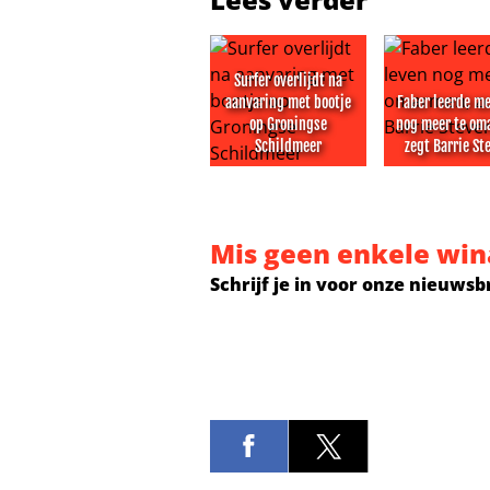
Surfer overlijdt na
aanvaring met bootje
Faber leerde me
op Groningse
nog meer te om
Schildmeer
zegt Barrie St
Surfer overlijdt na aanvaring met
Faber leerde
Mis geen enkele win
Schrijf je in voor onze nieuwsb