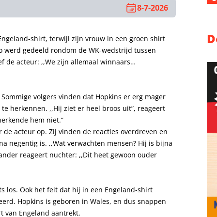
8-7-2026
D
ngeland-shirt, terwijl zijn vrouw in een groen shirt
to werd gedeeld rondom de WK-wedstrijd tussen
ef de acteur: ,,We zijn allemaal winnaars…
. Sommige volgers vinden dat Hopkins er erg mager
e herkennen. ,,Hij ziet er heel broos uit”, reageert
 herkende hem niet.”
 de acteur op. Zij vinden de reacties overdreven en
na negentig is. ,,Wat verwachten mensen? Hij is bijna
n ander reageert nuchter: ,,Dit heet gewoon ouder
ts los. Ook het feit dat hij in een Engeland-shirt
keerd. Hopkins is geboren in Wales, en dus snappen
irt van Engeland aantrekt.