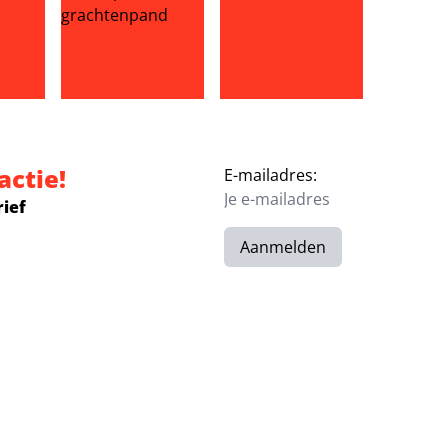
a temidden van overspelrel Wilfred Genee: ‘jullie moeten j
ol Liefde-duo gespot
Zóveel winst maakt Frank Evenblij met verkoop gr
Dierenvriend van de maand: N
actie!
E-mailadres:
rief
Aanmelden