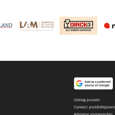
Uitslag puzzels
Contact:
post@ditjesend
Algmene voorwaarden