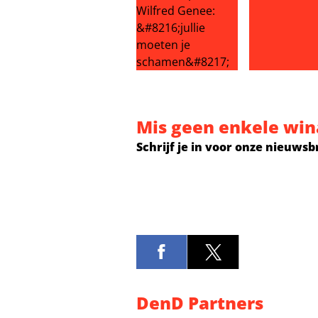
Johan Derksen haalt uit naar medi
Nieuw BenB V
Mis geen enkele win
Schrijf je in voor onze nieuwsb
DenD Partners