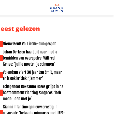
eest gelezen
Nieuw BenB Vol Liefde-duo gespot
Johan Derksen haalt uit naar media
temidden van overspelrel Wilfred
Genee: ‘jullie moeten je schamen’
Volendam viert 30 jaar Jan Smit, maar
er is ook kritiek: ‘jammer’
Echtgenoot Roxeanne Hazes grijpt in na
haatcomment richting zangeres: ‘heb
medelijden met je’
Gianni Infantino opnieuw ernstig in
opspraak: ‘betaalde minnares met UEFA-