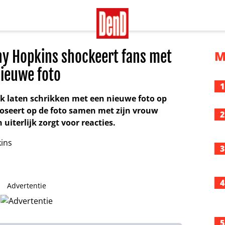
ny Hopkins shockeert fans met
M
ieuwe foto
1
nk laten schrikken met een nieuwe foto op
poseert op de foto samen met zijn vrouw
2
 uiterlijk zorgt voor reacties.
3
4
Advertentie
5