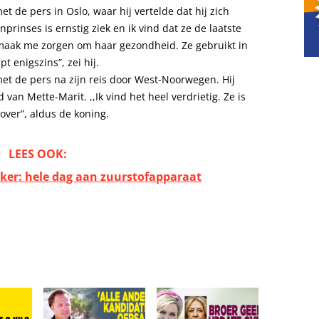
 de pers in Oslo, waar hij vertelde dat hij zich
prinses is ernstig ziek en ik vind dat ze de laatste
Ik maak me zorgen om haar gezondheid. Ze gebruikt in
t enigszins”, zei hij.
t de pers na zijn reis door West-Noorwegen. Hij
an Mette-Marit. ,,Ik vind het heel verdrietig. Ze is
 over”, aldus de koning.
LEES OOK:
eker: hele dag aan zuurstofapparaat