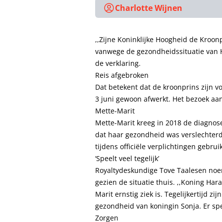
Charlotte Wijnen
,,Zijne Koninklijke Hoogheid de Kroonp
vanwege de gezondheidssituatie van H
de verklaring.
Reis afgebroken
Dat betekent dat de kroonprins zijn vo
3 juni gewoon afwerkt. Het bezoek aan
Mette-Marit
Mette-Marit kreeg in 2018 de diagnose
dat haar gezondheid was verslechter
tijdens officiële verplichtingen gebr
‘Speelt veel tegelijk’
Royaltydeskundige Tove Taalesen noemt
gezien de situatie thuis. ,,Koning Ha
Marit ernstig ziek is. Tegelijkertijd z
gezondheid van koningin Sonja. Er spe
Zorgen