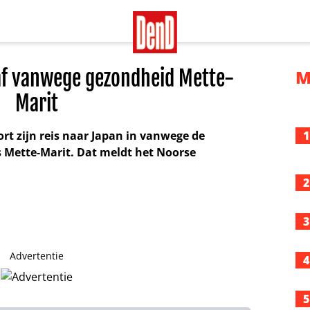
af vanwege gezondheid Mette-
M
Marit
t zijn reis naar Japan in vanwege de
1
s Mette-Marit. Dat meldt het Noorse
2
3
Advertentie
4
5