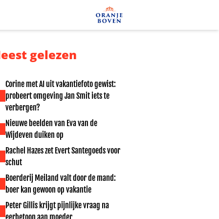
eest gelezen
Corine met AI uit vakantiefoto gewist:
probeert omgeving Jan Smit iets te
verbergen?
Nieuwe beelden van Eva van de
Wijdeven duiken op
Rachel Hazes zet Evert Santegoeds voor
schut
Boerderij Meiland valt door de mand:
boer kan gewoon op vakantie
Peter Gillis krijgt pijnlijke vraag na
eerbetoon aan moeder