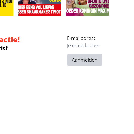
‘Ze is vermist’
r eist 3 kilo eraf: Leonardo veel te zwaar!
Kijkers BenB Vol Liefde missen smaakmaker Timothy:
Broer geeft update over gez
actie!
E-mailadres:
rief
Aanmelden