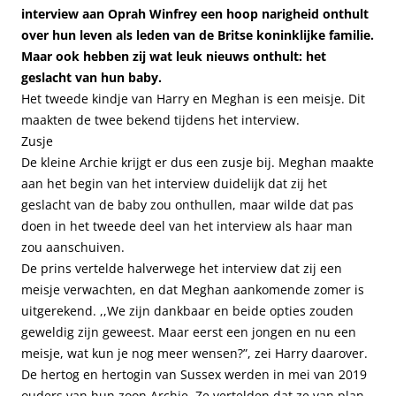
interview aan Oprah Winfrey een hoop narigheid onthult
over hun leven als leden van de Britse koninklijke familie.
Maar ook hebben zij wat leuk nieuws onthult: het
geslacht van hun baby.
Het tweede kindje van Harry en Meghan is een meisje. Dit
maakten de twee bekend tijdens het interview.
Zusje
De kleine Archie krijgt er dus een zusje bij. Meghan maakte
aan het begin van het interview duidelijk dat zij het
geslacht van de baby zou onthullen, maar wilde dat pas
doen in het tweede deel van het interview als haar man
zou aanschuiven.
De prins vertelde halverwege het interview dat zij een
meisje verwachten, en dat Meghan aankomende zomer is
uitgerekend. ,,We zijn dankbaar en beide opties zouden
geweldig zijn geweest. Maar eerst een jongen en nu een
meisje, wat kun je nog meer wensen?”, zei Harry daarover.
De hertog en hertogin van Sussex werden in mei van 2019
ouders van hun zoon Archie. Ze vertelden dat ze van plan