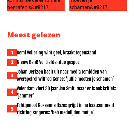
Ongeloof en woede: ‘Andrew Mountbatten-Windsor krijgt b
Johan Derksen haalt uit naar
Meest gelezen
1
Demi Vollering wint geel, kraakt tegenstand
2
Nieuw BenB Vol Liefde-duo gespot
Johan Derksen haalt uit naar media temidden van
3
overspelrel Wilfred Genee: ‘jullie moeten je schamen’
Volendam viert 30 jaar Jan Smit, maar er is ook kritiek:
4
‘jammer’
Echtgenoot Roxeanne Hazes grijpt in na haatcomment
5
richting zangeres: ‘heb medelijden met je’