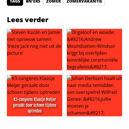
TAGS
BN'ERS
ZOMER
ZOMERVAKANTIE
Lees verder
Steven Kazàn en Jamie niet opnieuw samen: ‘Vieze Jack no
Ongeloof en woede: ‘Andrew M
K3-zangeres Klaasje Meijer
geraakt door schoen tijdens
optreden
K3-zangeres Klaasje Meijer geraakt door schoen tijdens
Johan Derksen haalt uit naar