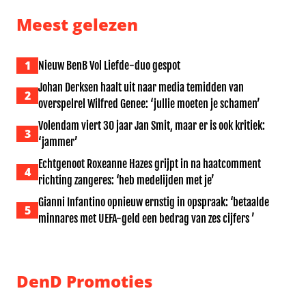
Meest gelezen
1
Nieuw BenB Vol Liefde-duo gespot
Johan Derksen haalt uit naar media temidden van
2
overspelrel Wilfred Genee: ‘jullie moeten je schamen’
Volendam viert 30 jaar Jan Smit, maar er is ook kritiek:
3
‘jammer’
Echtgenoot Roxeanne Hazes grijpt in na haatcomment
4
richting zangeres: ‘heb medelijden met je’
Gianni Infantino opnieuw ernstig in opspraak: ‘betaalde
5
minnares met UEFA-geld een bedrag van zes cijfers ’
DenD Promoties