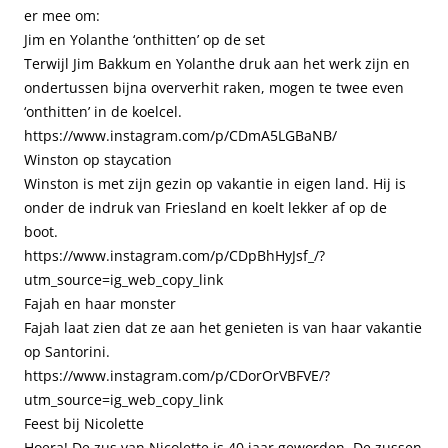
er mee om:
Jim en Yolanthe ‘onthitten’ op de set
Terwijl Jim Bakkum en Yolanthe druk aan het werk zijn en
ondertussen bijna oververhit raken, mogen te twee even
‘onthitten’ in de koelcel.
https://www.instagram.com/p/CDmA5LGBaNB/
Winston op staycation
Winston is met zijn gezin op vakantie in eigen land. Hij is
onder de indruk van Friesland en koelt lekker af op de
boot.
https://www.instagram.com/p/CDpBhHyJsf_/?
utm_source=ig_web_copy_link
Fajah en haar monster
Fajah laat zien dat ze aan het genieten is van haar vakantie
op Santorini.
https://www.instagram.com/p/CDorOrVBFVE/?
utm_source=ig_web_copy_link
Feest bij Nicolette
Hoera! De zus van Nicolette is 40 jaar geworden. De zussen