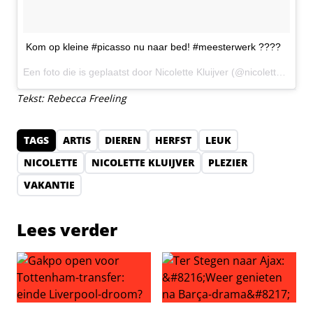
Kom op kleine #picasso nu naar bed! #meesterwerk ????
Een foto die is geplaatst door Nicolette Kluijver (@nicolettekluijver_) op
Tekst: Rebecca Freeling
TAGS
ARTIS
DIEREN
HERFST
LEUK
NICOLETTE
NICOLETTE KLUIJVER
PLEZIER
VAKANTIE
Lees verder
Gakpo open voor Tottenham-transfer: einde Liverpool-
Ter Stegen naar Ajax: ‘Weer