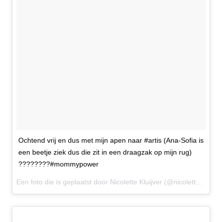
Ochtend vrij en dus met mijn apen naar #artis (Ana-Sofia is
een beetje ziek dus die zit in een draagzak op mijn rug)
????????#mommypower
Een foto die is geplaatst door Nicolette Kluijver (@nicolettekluijver_) op