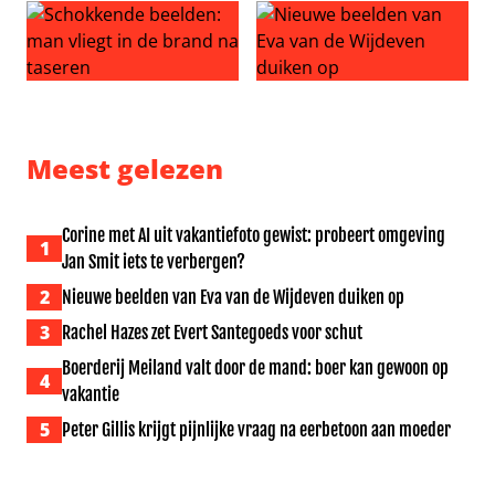
Schokkende beelden: man vliegt in de brand na taseren
Nieuwe beelden van Eva van
Meest gelezen
Corine met AI uit vakantiefoto gewist: probeert omgeving
1
Jan Smit iets te verbergen?
2
Nieuwe beelden van Eva van de Wijdeven duiken op
3
Rachel Hazes zet Evert Santegoeds voor schut
Boerderij Meiland valt door de mand: boer kan gewoon op
4
vakantie
5
Peter Gillis krijgt pijnlijke vraag na eerbetoon aan moeder