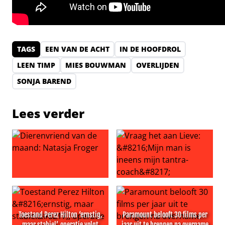
TAGS
EEN VAN DE ACHT
IN DE HOOFDROL
LEEN TIMP
MIES BOUWMAN
OVERLIJDEN
SONJA BAREND
Lees verder
Dierenvriend van de maand: Natasja Froger
Vraag het aan Lieve: ‘Mijn ma
Toestand Perez Hilton ‘ernstig,
Paramount belooft 30 films per
maar stabiel’, operatie volgt
jaar uit te brengen na overname