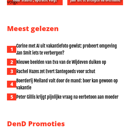
Toestand Perez Hilton ‘ernstig, maar stabiel’, operatie vo
Paramount belooft 30 films 
Meest gelezen
Corine met AI uit vakantiefoto gewist: probeert omgeving
1
Jan Smit iets te verbergen?
2
Nieuwe beelden van Eva van de Wijdeven duiken op
3
Rachel Hazes zet Evert Santegoeds voor schut
Boerderij Meiland valt door de mand: boer kan gewoon op
4
vakantie
5
Peter Gillis krijgt pijnlijke vraag na eerbetoon aan moeder
DenD Promoties