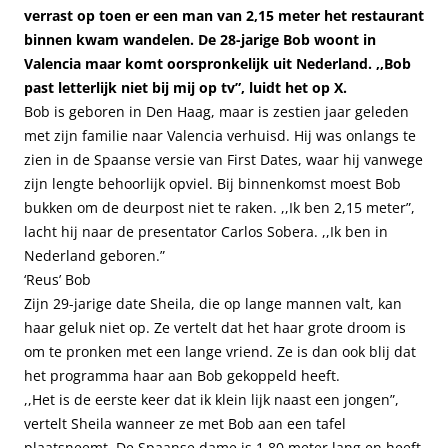
verrast op toen er een man van 2,15 meter het restaurant
binnen kwam wandelen. De 28-jarige Bob woont in
Valencia maar komt oorspronkelijk uit Nederland. ,,Bob
past letterlijk niet bij mij op tv”, luidt het op X.
Bob is geboren in Den Haag, maar is zestien jaar geleden
met zijn familie naar Valencia verhuisd. Hij was onlangs te
zien in de Spaanse versie van First Dates, waar hij vanwege
zijn lengte behoorlijk opviel. Bij binnenkomst moest Bob
bukken om de deurpost niet te raken. ,,Ik ben 2,15 meter”,
lacht hij naar de presentator Carlos Sobera. ,,Ik ben in
Nederland geboren.”
‘Reus’ Bob
Zijn 29-jarige date Sheila, die op lange mannen valt, kan
haar geluk niet op. Ze vertelt dat het haar grote droom is
om te pronken met een lange vriend. Ze is dan ook blij dat
het programma haar aan Bob gekoppeld heeft.
,,Het is de eerste keer dat ik klein lijk naast een jongen”,
vertelt Sheila wanneer ze met Bob aan een tafel
plaatsneemt. De Spaanse dame is 1,80 meter lang en heeft