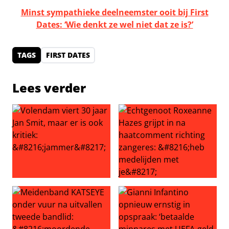
Minst sympathieke deelneemster ooit bij First
Dates: ‘Wie denkt ze wel niet dat ze is?’
TAGS
FIRST DATES
Lees verder
Volendam viert 30 jaar Jan Smit, maar er is ook kritiek: ‘
Echtgenoot Roxeanne Hazes g