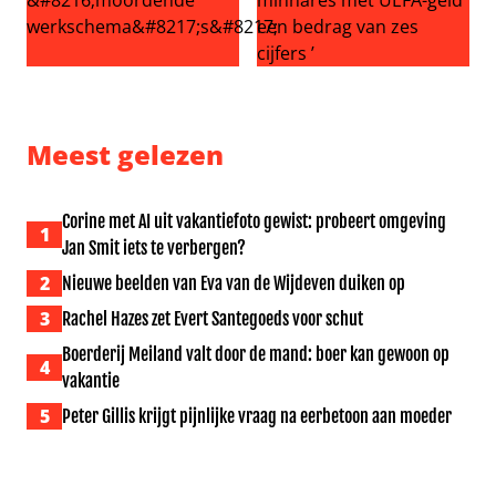
Meidenband KATSEYE onder vuur na uitvallen tweede ba
Gianni Infantino opnieuw ern
Meest gelezen
Corine met AI uit vakantiefoto gewist: probeert omgeving
1
Jan Smit iets te verbergen?
2
Nieuwe beelden van Eva van de Wijdeven duiken op
3
Rachel Hazes zet Evert Santegoeds voor schut
Boerderij Meiland valt door de mand: boer kan gewoon op
4
vakantie
5
Peter Gillis krijgt pijnlijke vraag na eerbetoon aan moeder