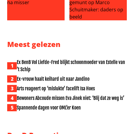
Evert Santegoeds baalt na misser
Inbrekers hebben het gemun
Meest gelezen
Ex BenB Vol Liefde-Fred blijkt schoonmoeder van Estelle van
1
’t Schip
2
Ex-vrouw haalt keihard uit naar Jandino
3
Arts reageert op ‘mislukte’ facelift Isa Hoes
4
Bewoners Abcoude missen Eva Jinek niet: ‘Blij dat ze weg is’
5
Spannende dagen voor OML’er Koen