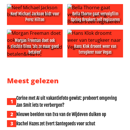
Neef Michael Jackson bidt voor
Bella Thorne gaat vervolgfilm
Perez Hilton
Spring Breakers zelf regisseren
Neef Michael Jackson bidt voor Perez Hilton
Bella Thorne gaat vervolgfil
Morgan Freeman doet ook
slechte films ‘als ze maar goed
Hans Klok droomt weer van
betalen’
terugkeer naar Vegas
Morgan Freeman doet ook slechte films ‘als ze maar goe
Hans Klok droomt weer van 
Meest gelezen
Corine met AI uit vakantiefoto gewist: probeert omgeving
1
Jan Smit iets te verbergen?
2
Nieuwe beelden van Eva van de Wijdeven duiken op
3
Rachel Hazes zet Evert Santegoeds voor schut