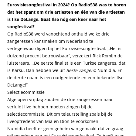
Eurovisiesongfestival in 2024? Op Radio538 was te horen
dat het spant om drie artiesten en één van die artiesten
is Ilse DeLange. Gaat Ilse nóg een keer naar het
songfestival?
Op Radio538 werd vanochtend onthuld welke drie
zangeressen kansmaken om Nederland te
vertegenwoordigen bij het Eurovisiesongfestival. ,,Het is
duizend procent betrouwbaar”, verzekert Rick Romijn de
luisteraars. ,,De eerste finalist is een Turkse zangeres, dat
is Karsu. Dan hebben we uit
Beste Zangers
: Numidia. En
de derde naam is een oudgediende en een bekende: Ilse
DeLange!”
Selectiecommissie
Afgelopen vrijdag zouden de drie zangeressen naar
verluidt live hebben moeten zingen bij de
selectiecommissie. Dit om teleurstelling zoals bij de
liveoptredens van Mia en Dion te voorkomen.
Numidia heeft er geen geheim van gemaakt dat ze graag
wil meedoen aan het Eurovisiesongfestival. Ze heeft haar