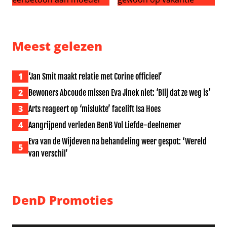
Peter Gillis krijgt pijnlijke vraag na eerbetoon aan moed
Boerderij Meiland valt door
Meest gelezen
1
‘Jan Smit maakt relatie met Corine officieel’
2
Bewoners Abcoude missen Eva Jinek niet: ‘Blij dat ze weg is’
3
Arts reageert op ‘mislukte’ facelift Isa Hoes
4
Aangrijpend verleden BenB Vol Liefde-deelnemer
Eva van de Wijdeven na behandeling weer gespot: ‘Wereld
5
van verschil’
DenD Promoties