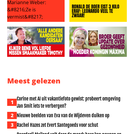
Grote zorgen om Marianne Weber: ‘Ze is vermist’
Ronald de Boer eist 3 kilo er
Kijkers BenB Vol Liefde missen smaakmaker Timothy: ‘Al
Broer geeft update over ge
Meest gelezen
Corine met AI uit vakantiefoto gewist: probeert omgeving
1
Jan Smit iets te verbergen?
2
Nieuwe beelden van Eva van de Wijdeven duiken op
3
Rachel Hazes zet Evert Santegoeds voor schut