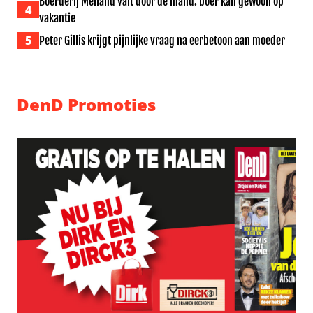
Boerderij Meiland valt door de mand: boer kan gewoon op
4
vakantie
5
Peter Gillis krijgt pijnlijke vraag na eerbetoon aan moeder
DenD Promoties