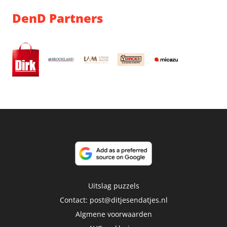
DenD Partners
Uitslag puzzels
Contact:
post@ditjesendatjes.nl
Algmene voorwaarden