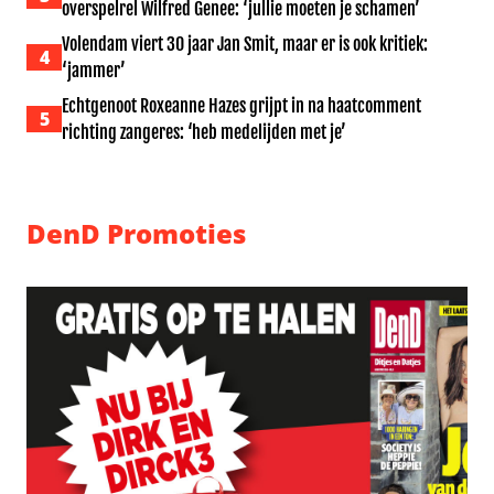
overspelrel Wilfred Genee: ‘jullie moeten je schamen’
Volendam viert 30 jaar Jan Smit, maar er is ook kritiek:
4
‘jammer’
Echtgenoot Roxeanne Hazes grijpt in na haatcomment
5
richting zangeres: ‘heb medelijden met je’
DenD Promoties