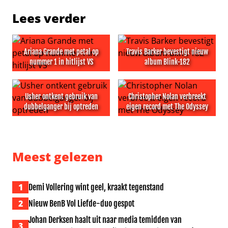
Lees verder
Ariana Grande met petal op
Travis Barker bevestigt nieuw
nummer 1 in hitlijst VS
album Blink-182
Ariana Grande met petal op nummer 1 in hitlijst VS
Travis Barker bevestigt nieu
Usher ontkent gebruik van
Christopher Nolan verbreekt
dubbelganger bij optreden
eigen record met The Odyssey
Usher ontkent gebruik van dubbelganger bij optreden
Christopher Nolan verbreekt
Meest gelezen
1
Demi Vollering wint geel, kraakt tegenstand
2
Nieuw BenB Vol Liefde-duo gespot
Johan Derksen haalt uit naar media temidden van
3