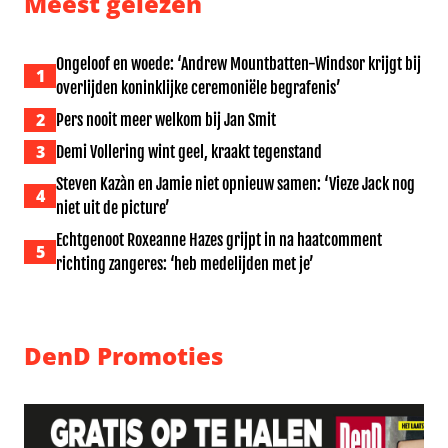
Meest gelezen
Ongeloof en woede: ‘Andrew Mountbatten-Windsor krijgt bij
1
overlijden koninklijke ceremoniële begrafenis’
2
Pers nooit meer welkom bij Jan Smit
3
Demi Vollering wint geel, kraakt tegenstand
Steven Kazàn en Jamie niet opnieuw samen: ‘Vieze Jack nog
4
niet uit de picture’
Echtgenoot Roxeanne Hazes grijpt in na haatcomment
5
richting zangeres: ‘heb medelijden met je’
DenD Promoties