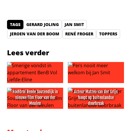
TAGS
GERARD JOLING
JAN SMIT
JEROEN VAN DER BOOM
RENÉ FROGER
TOPPERS
Lees verder
Smerige vondst in appartement BenB Vol Liefde-Eline
Pers nooit meer welkom bij J
Hoofdrol Renée Soutendijk in
Acteur Matteo van der Grijn
nieuwe film Floor van der
hoopt op buitenlandse
Meulen
doorbraak
Hoofdrol Renée Soutendijk in nieuwe film Floor van der
Acteur Matteo van der Grijn