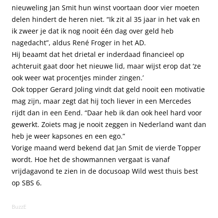
nieuweling Jan Smit hun winst voortaan door vier moeten
delen hindert de heren niet. “Ik zit al 35 jaar in het vak en
ik zweer je dat ik nog nooit één dag over geld heb
nagedacht”, aldus René Froger in het AD.
Hij beaamt dat het drietal er inderdaad financieel op
achteruit gaat door het nieuwe lid, maar wijst erop dat ‘ze
ook weer wat procentjes minder zingen.’
Ook topper Gerard Joling vindt dat geld nooit een motivatie
mag zijn, maar zegt dat hij toch liever in een Mercedes
rijdt dan in een Eend. “Daar heb ik dan ook heel hard voor
gewerkt. Zoiets mag je nooit zeggen in Nederland want dan
heb je weer kapsones en een ego.”
Vorige maand werd bekend dat Jan Smit de vierde Topper
wordt. Hoe het de showmannen vergaat is vanaf
vrijdagavond te zien in de docusoap Wild west thuis best
op SBS 6.
BuzzE