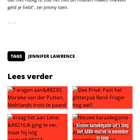
geld je hebt”, zei Jimmy toen.
BuzzE
TAGS
JENNIFER LAWRENCE
Lees verder
7 vragen aan… Marieke van der Putten, Neêrlands trots 
Slee Privé: Past het glitterp
Nieuwe karaokegame Let’s Sing
met ABBA-muziek in november
te koop