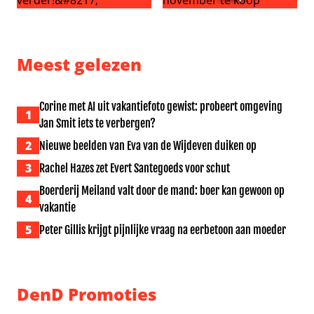
Vraag het aan Lieve: ‘Ik ging te ver, maar hij nóg verder!’
Nieuwe karaokegame Let’s S
Meest gelezen
Corine met AI uit vakantiefoto gewist: probeert omgeving
1
Jan Smit iets te verbergen?
2
Nieuwe beelden van Eva van de Wijdeven duiken op
3
Rachel Hazes zet Evert Santegoeds voor schut
Boerderij Meiland valt door de mand: boer kan gewoon op
4
vakantie
5
Peter Gillis krijgt pijnlijke vraag na eerbetoon aan moeder
DenD Promoties