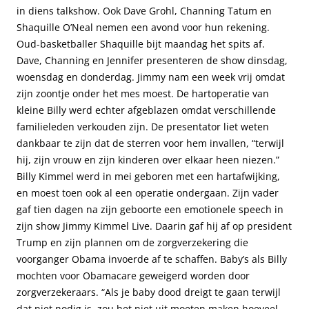
in diens talkshow. Ook Dave Grohl, Channing Tatum en
Shaquille O’Neal nemen een avond voor hun rekening.
Oud-basketballer Shaquille bijt maandag het spits af.
Dave, Channing en Jennifer presenteren de show dinsdag,
woensdag en donderdag. Jimmy nam een week vrij omdat
zijn zoontje onder het mes moest. De hartoperatie van
kleine Billy werd echter afgeblazen omdat verschillende
familieleden verkouden zijn. De presentator liet weten
dankbaar te zijn dat de sterren voor hem invallen, “terwijl
hij, zijn vrouw en zijn kinderen over elkaar heen niezen.”
Billy Kimmel werd in mei geboren met een hartafwijking,
en moest toen ook al een operatie ondergaan. Zijn vader
gaf tien dagen na zijn geboorte een emotionele speech in
zijn show Jimmy Kimmel Live. Daarin gaf hij af op president
Trump en zijn plannen om de zorgverzekering die
voorganger Obama invoerde af te schaffen. Baby’s als Billy
mochten voor Obamacare geweigerd worden door
zorgverzekeraars. “Als je baby dood dreigt te gaan terwijl
dat niet nodig is, zou het niet uit moeten maken hoeveel