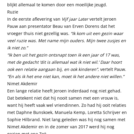
blijkt allemaal te komen door een moeilijke jeugd.
Ruzie
In de eerste aflevering van
Vijf jaar Later
vertelt Jeroen
Pauw aan presentator Beau van Erven Dorens dat het
vroeger thuis niet gezellig was.
“Ik kom uit een gezin waar
veel ruzie was. Met name mijn ouders. Mijn twee zusjes en
ik niet zo.”
“Ik ben uit het gezin ontsnapt toen ik een jaar of 17 was,
met de gedacht ‘dit is allemaal wat ik niet wil.’ Daar hoort
ook een relatie aangaan bij, en ook kinderen”
, vertelt Pauw.
“En als ik het ene niet kan, moet ik het andere niet willen.”
Nimet Akdemir
Een lange relatie heeft Jeroen inderdaad nog niet gehad.
Dat betekent niet dat hij nooit samen met een vrouw is,
want hij heeft vaak wel vriendinnen. Zo had hij ooit relaties
met Daphne Bunskoek, Manuela Kemp, Loretta Schrijver en
Sophie Hilbrand. Niet lang geleden was hij nog samen met
Nimet Akdemir en in de zomer van 2017 werd hij nog
gezien met ene Zoë.