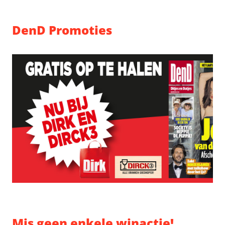
DenD Promoties
Mis geen enkele winactie!