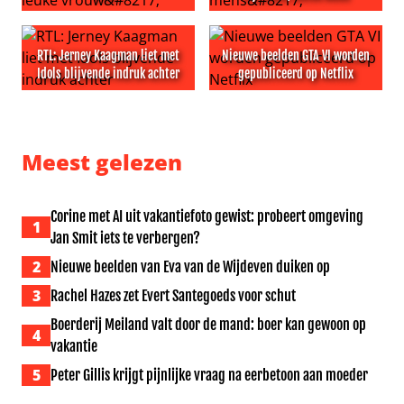
Eric van Tijn noemt Jerney Kaagman ‘ongelooflijk leuke v
Jim Bakkum noemt Kaagman ‘
RTL: Jerney Kaagman liet met
Nieuwe beelden GTA VI worden
Idols blijvende indruk achter
gepubliceerd op Netflix
RTL: Jerney Kaagman liet met Idols blijvende indruk acht
Nieuwe beelden GTA VI worde
Meest gelezen
Corine met AI uit vakantiefoto gewist: probeert omgeving
1
Jan Smit iets te verbergen?
2
Nieuwe beelden van Eva van de Wijdeven duiken op
3
Rachel Hazes zet Evert Santegoeds voor schut
Boerderij Meiland valt door de mand: boer kan gewoon op
4
vakantie
5
Peter Gillis krijgt pijnlijke vraag na eerbetoon aan moeder