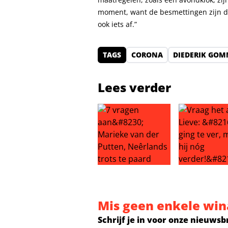
moment, want de besmettingen zijn d
ook iets af.”
TAGS
CORONA
DIEDERIK GOM
Lees verder
7 vragen aan… Marieke van der Pu
Vraag het aan
Mis geen enkele win
Schrijf je in voor onze nieuwsb