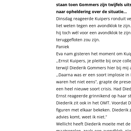
staan toen Gommers zijn twijfels uit
naar opheldering over de situatie…
Dinsdag reageerde Kuipers ronduit ver
liet weten tegen een avondklok te zij
hij toch wél voor een avondklok te zijn
teruggefloten zou zijn.
Paniek
Eva nam gisteren het moment om Kuip
,,Ernst Kuipers, je pleitte bij onze c
terwijl Diederik Gommers hier bij mij 
,,Daarna was er een soort implosie i
waren het niet eens”, grapte de prese
een heel nieuwe soort crisis. Had Diede
Ernst reageerde grinnikend op haar ste
Diederik zit ook in het OMT. Voordat D
figuren met elkaar bekeken. Diederik 
advies komt, weet ik niet.”
Wellicht heeft Diederik moeite met de m
maatregelen, zoals een avondklok, zij