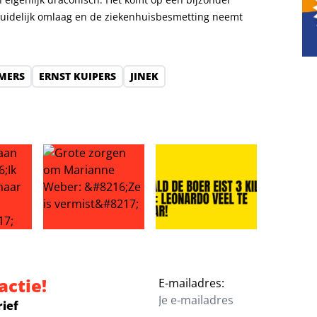
uidelijk omlaag en de ziekenhuisbesmetting neemt
MERS
ERNST KUIPERS
JINEK
tten, Neêrlands trots te paard
 Lieve: ‘Ik ging te ver, maar hij nóg verder!’
Grote zorgen om Marianne Weber: ‘Ze is vermist’
Ronald de Boer eist 3 kilo eraf
actie!
E-mailadres:
rief