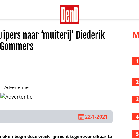
uipers naar ‘muiterij’ Diederik
M
Gommers
1
2
Advertentie
3
22-1-2021
4
5
leken begin deze week lijnrecht tegenover elkaar te