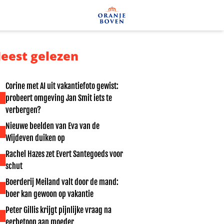
eest gelezen
Corine met AI uit vakantiefoto gewist:
probeert omgeving Jan Smit iets te
verbergen?
Nieuwe beelden van Eva van de
Wijdeven duiken op
Rachel Hazes zet Evert Santegoeds voor
schut
Boerderij Meiland valt door de mand:
boer kan gewoon op vakantie
Peter Gillis krijgt pijnlijke vraag na
eerbetoon aan moeder