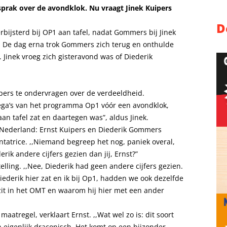
sprak over de avondklok. Nu vraagt Jinek Kuipers
D
bijsterd bij OP1 aan tafel, nadat Gommers bij Jinek
n. De dag erna trok Gommers zich terug en onthulde
. Jinek vroeg zich gisteravond was of Diederik
ers te ondervragen over de verdeeldheid.
ollega’s van het programma Op1 vóór een avondklok,
aan tafel zat en daartegen was”, aldus Jinek.
n Nederland: Ernst Kuipers en Diederik Gommers
ntatrice. ,,Niemand begreep het nog, paniek overal,
rik andere cijfers gezien dan jij, Ernst?”
lling. ,,Nee, Diederik had geen andere cijfers gezien.
iederik hier zat en ik bij Op1, hadden we ook dezelfde
zit in het OMT en waarom hij hier met een ander
aatregel, verklaart Ernst. ,,Wat wel zo is: dit soort
n eigenlijk draconisch. Het komt op een bijzonder