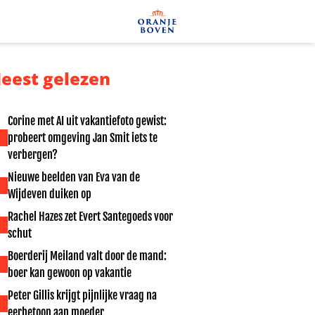
eest gelezen
Corine met AI uit vakantiefoto gewist:
probeert omgeving Jan Smit iets te
verbergen?
Nieuwe beelden van Eva van de
Wijdeven duiken op
Rachel Hazes zet Evert Santegoeds voor
schut
Boerderij Meiland valt door de mand:
boer kan gewoon op vakantie
Peter Gillis krijgt pijnlijke vraag na
eerbetoon aan moeder