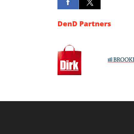
DenD Partners