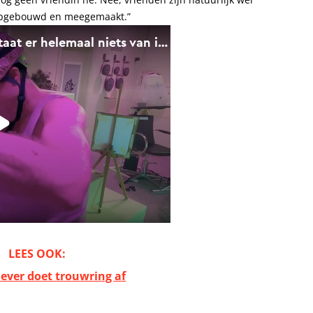
e opgebouwd en meegemaakt.”
LEES OOK:
Bever doet trouwring af