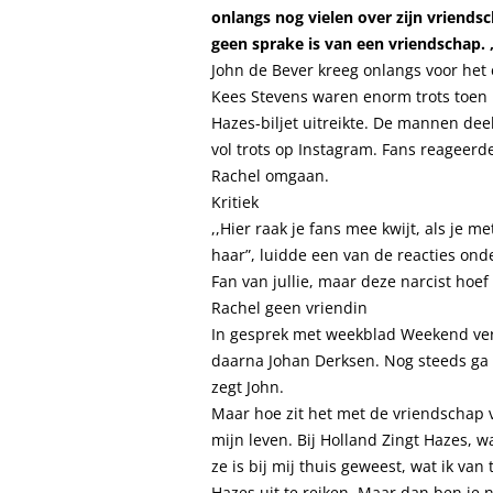
onlangs nog vielen over zijn vriends
geen sprake is van een vriendschap. ,
John de Bever kreeg onlangs voor het 
Kees Stevens waren enorm trots toen
Hazes-biljet uitreikte. De mannen de
vol trots op Instagram. Fans reageer
Rachel omgaan.
Kritiek
,,Hier raak je fans mee kwijt, als je 
haar”, luidde een van de reacties ond
Fan van jullie, maar deze narcist hoef i
Rachel geen vriendin
In gesprek met weekblad Weekend verte
daarna Johan Derksen. Nog steeds ga i
zegt John.
Maar hoe zit het met de vriendschap v
mijn leven. Bij Holland Zingt Hazes, 
ze is bij mij thuis geweest, wat ik va
Hazes uit te reiken. Maar dan ben je n