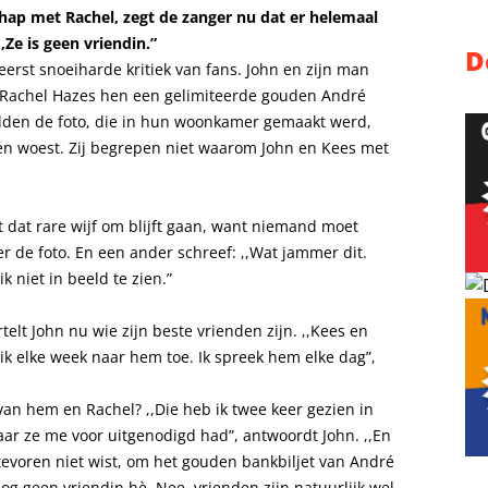
chap met Rachel, zegt de zanger nu dat er helemaal
,Ze is geen vriendin.”
D
eerst snoeiharde kritiek van fans. John en zijn man
 Rachel Hazes hen een gelimiteerde gouden André
elden de foto, die in hun woonkamer gemaakt werd,
den woest. Zij begrepen niet waarom John en Kees met
met dat rare wijf om blijft gaan, want niemand moet
er de foto. En een ander schreef: ,,Wat jammer dit.
k niet in beeld te zien.”
lt John nu wie zijn beste vrienden zijn. ,,Kees en
k elke week naar hem toe. Ik spreek hem elke dag”,
an hem en Rachel? ,,Die heb ik twee keer gezien in
waar ze me voor uitgenodigd had”, antwoordt John. ,,En
n tevoren niet wist, om het gouden bankbiljet van André
og geen vriendin hè. Nee, vrienden zijn natuurlijk wel