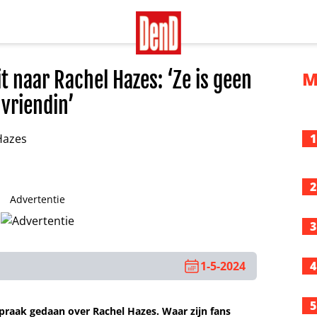
t naar Rachel Hazes: ‘Ze is geen
M
vriendin’
1
2
Advertentie
3
1-5-2024
4
5
tspraak gedaan over Rachel Hazes. Waar zijn fans