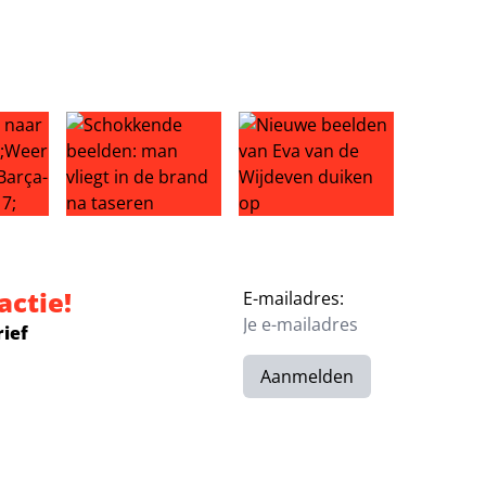
fer: einde Liverpool-droom?
aar Ajax: ‘Weer genieten na Barça-drama’
Schokkende beelden: man vliegt in de brand na tas
Nieuwe beelden van Eva van d
actie!
E-mailadres:
rief
Aanmelden