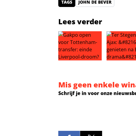
TAGS
JOHN DE BEVER
Lees verder
Gakpo open voor Tottenham-trans
Ter Stegen n
Mis geen enkele win
Schrijf je in voor onze nieuwsb