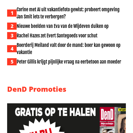
Corine met AI uit vakantiefoto gewist: probeert omgeving
1
Jan Smit iets te verbergen?
2
Nieuwe beelden van Eva van de Wijdeven duiken op
3
Rachel Hazes zet Evert Santegoeds voor schut
Boerderij Meiland valt door de mand: boer kan gewoon op
4
vakantie
5
Peter Gillis krijgt pijnlijke vraag na eerbetoon aan moeder
DenD Promoties