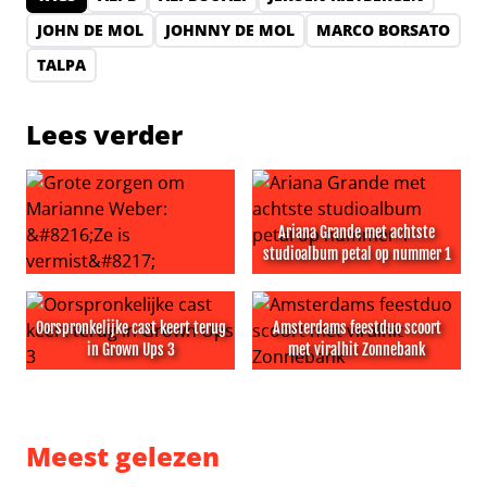
JOHN DE MOL
JOHNNY DE MOL
MARCO BORSATO
TALPA
Lees verder
Ariana Grande met achtste
studioalbum petal op nummer 1
Grote zorgen om Marianne Weber: ‘Ze is vermist’
Ariana Grande met achtste 
Oorspronkelijke cast keert terug
Amsterdams feestduo scoort
in Grown Ups 3
met viralhit Zonnebank
Oorspronkelijke cast keert terug in Grown Ups 3
Amsterdams feestduo scoort
Meest gelezen