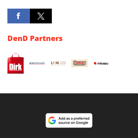
DenD Partners