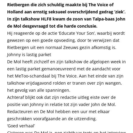
Rietbergen die zich schuldig maakte bij The Voice of
Holland aan ernstig seksueel overschrijdend gedrag ‘ziek’.
In zijn talkshow HLF8 kwam de zoon van Talpa-baas John
de Mol desgevraagd tot die harde conclusie.
Hij reageerde op de actie ‘Educate Your Son’, waarbij wordt
gewezen op een goede opvoeding, door te verwijzen dat
Rietbergen uit een normaal Zeeuws gezin afkomstig is.
Johnny is lastig parket
De Mol heeft zichzelf en zijn talkshow de afgelopen week in
een lastig parket gemanoeuvreerd met de aandacht voor
het MeToo-schandaal bij The Voice. Aan het einde van zijn
talkshow vrijdagavond rolden er tranen over zijn wangen,
het gevolg van alle spanningen.
Achteraf blijkt ook dat zijn redactie uitleg eiste over de
positie van Johnny in relatie tot zijn vader John de Mol.
Redacteuren en De Mol hebben een uur met elkaar
geschrokken voorafgaande an de uitzending.
‘Goed verhaal’
Gisteren was De Mol jr. nog zichtbaar trots op het interview