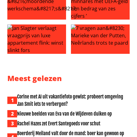
Meidenband KATSEYE onder vuur na uitvallen tweede ba
Gianni Infantino opnieuw ern
Jan Slagter verlaagt vraagprijs van luxe appartement flink
7 vragen aan… Marieke van d
Meest gelezen
Corine met AI uit vakantiefoto gewist: probeert omgeving
1
Jan Smit iets te verbergen?
2
Nieuwe beelden van Eva van de Wijdeven duiken op
3
Rachel Hazes zet Evert Santegoeds voor schut
Boerderij Meiland valt door de mand: boer kan gewoon op