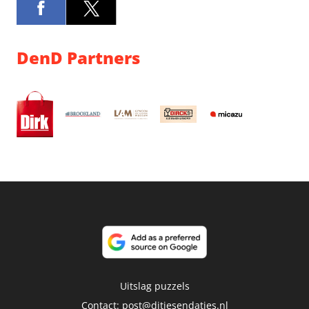
DenD Partners
Uitslag puzzels
Contact:
post@ditjesendatjes.nl