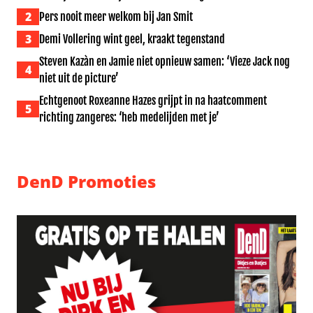
2
Pers nooit meer welkom bij Jan Smit
3
Demi Vollering wint geel, kraakt tegenstand
Steven Kazàn en Jamie niet opnieuw samen: ‘Vieze Jack nog
4
niet uit de picture’
Echtgenoot Roxeanne Hazes grijpt in na haatcomment
5
richting zangeres: ‘heb medelijden met je’
DenD Promoties