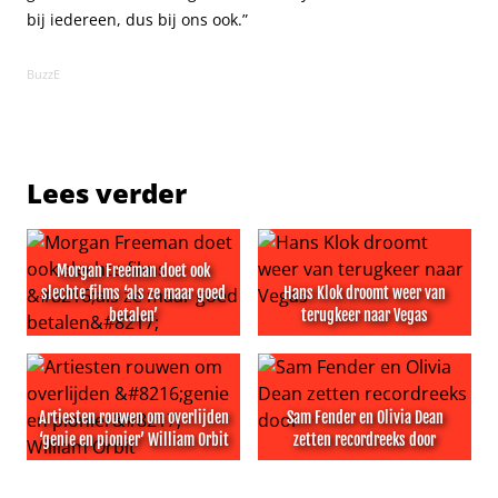
bij iedereen, dus bij ons ook.”
BuzzE
Lees verder
Morgan Freeman doet ook
slechte films ‘als ze maar goed
Hans Klok droomt weer van
betalen’
terugkeer naar Vegas
Morgan Freeman doet ook slechte films ‘als ze maar goe
Hans Klok droomt weer van 
Artiesten rouwen om overlijden
Sam Fender en Olivia Dean
‘genie en pionier’ William Orbit
zetten recordreeks door
Artiesten rouwen om overlijden ‘genie en pionier’ Willia
Sam Fender en Olivia Dean z