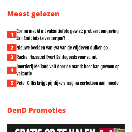
Meest gelezen
Corine met AI uit vakantiefoto gewist: probeert omgeving
1
Jan Smit iets te verbergen?
2
Nieuwe beelden van Eva van de Wijdeven duiken op
3
Rachel Hazes zet Evert Santegoeds voor schut
Boerderij Meiland valt door de mand: boer kan gewoon op
4
vakantie
5
Peter Gillis krijgt pijnlijke vraag na eerbetoon aan moeder
DenD Promoties