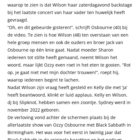
waarop te zien is dat Wilson haar zaterdagavond backstage
bij het laatste concert van haar vader ten huwelijk heeft
gevraagd.
“Oh, en dit gebeurde gisteren!”, schrijft Osbourne (40) bij
de video. Te zien is hoe Wilson (48) ten overstaan van een
hele groep mensen en ook de ouders en broer Jack van
Osbourne op één knie gaat. Nadat moeder Sharon
iedereen tot stilte heeft gemaand, neemt Wilson het
woord, maar lijkt Ozzy even roet in het eten te gooien. “Rot
op, je gaat niet met mijn dochter trouwen!”, roept hij,
waarop iedereen begint te lachen.
Nadat Wilson zijn vraag heeft gesteld en Kelly die met ‘ja’
heeft beantwoord, klinkt er luid applaus. Kelly en Wilson,
dj bij Slipknot, hebben samen een zoontje. Sydney werd in
november 2022 geboren.
De verloving vond achter de schermen plaats bij de
allerlaatste show van Ozzy Osbourne met Black Sabbath in
Birmingham. Het was voor het eerst in twintig jaar dat
Black Sabbath in de originele bezetting op het podium