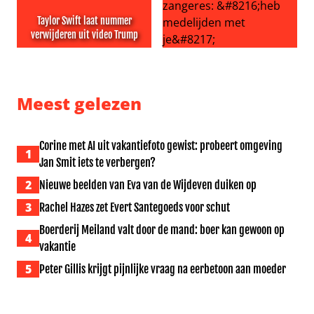
Taylor Swift laat nummer
verwijderen uit video Trump
Taylor Swift laat nummer verwijderen uit video Trump
Echtgenoot Roxeanne Hazes g
Meest gelezen
Corine met AI uit vakantiefoto gewist: probeert omgeving
1
Jan Smit iets te verbergen?
2
Nieuwe beelden van Eva van de Wijdeven duiken op
3
Rachel Hazes zet Evert Santegoeds voor schut
Boerderij Meiland valt door de mand: boer kan gewoon op
4
vakantie
5
Peter Gillis krijgt pijnlijke vraag na eerbetoon aan moeder