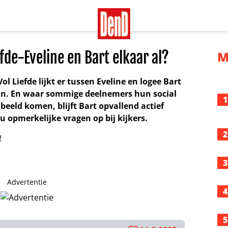
fde-Eveline en Bart elkaar al?
M
l Liefde lijkt er tussen Eveline en logee Bart
taan. En waar sommige deelnemers hun social
1
 beeld komen, blijft Bart opvallend actief
u opmerkelijke vragen op bij kijkers.
2
3
Advertentie
4
5