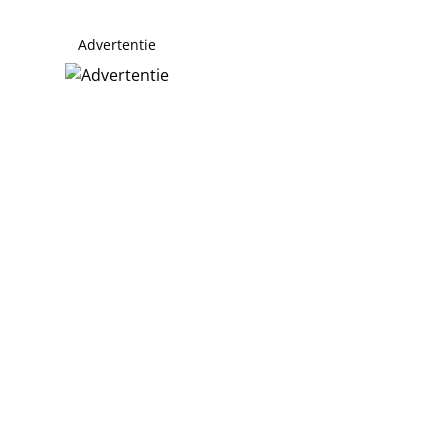
Advertentie
eren
e Wijdeven duiken op