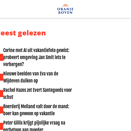
eest gelezen
Corine met AI uit vakantiefoto gewist:
probeert omgeving Jan Smit iets te
verbergen?
Nieuwe beelden van Eva van de
Wijdeven duiken op
Rachel Hazes zet Evert Santegoeds voor
schut
Boerderij Meiland valt door de mand:
boer kan gewoon op vakantie
Peter Gillis krijgt pijnlijke vraag na
eerbetoon aan moeder