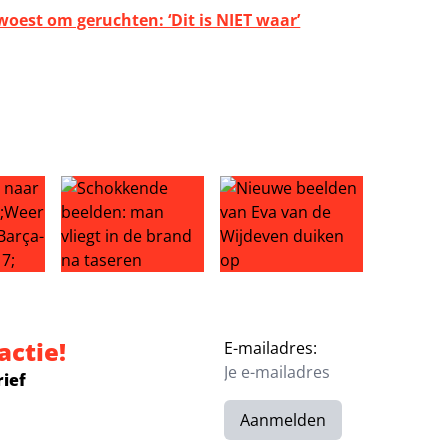
woest om geruchten: ‘Dit is NIET waar’
fer: einde Liverpool-droom?
aar Ajax: ‘Weer genieten na Barça-drama’
Schokkende beelden: man vliegt in de brand na tas
Nieuwe beelden van Eva van d
actie!
E-mailadres:
rief
Aanmelden