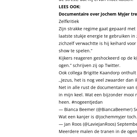
LEES OOK:
Documentaire over Jochem Myjer trek
Zelfkritiek
Zijn strakke regime gaat gepaard met e
laatste stukje energie te gebruiken in
zichzelf verwachtte is hij keihard voor
show te spelen.”
Kijkers reageren geshockeerd op de kijk
ogen.” schrijven zij op Twitter.
Ook collega Brigitte Kaandorp onthult
,,Jezus, het is nog veel zwaarder dan ik 
Net in alle rust de documentaire van
in mijn keel. Wat een bijzonder mooi 
heen.
#nogeentjedan
— Bianca Beemer (@BiancaBeemer)
S
Wat een kanjer is
@jochemmyjer
toch.
— Jan Roos (@LavieJanRoos)
Septembe
Meerdere malen de tranen in de ogen.