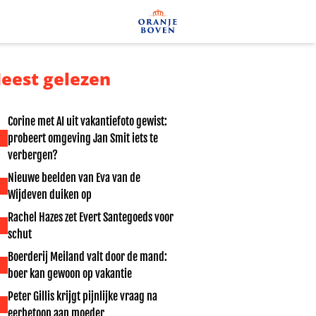
eest gelezen
Corine met AI uit vakantiefoto gewist:
probeert omgeving Jan Smit iets te
verbergen?
Nieuwe beelden van Eva van de
Wijdeven duiken op
Rachel Hazes zet Evert Santegoeds voor
schut
Boerderij Meiland valt door de mand:
boer kan gewoon op vakantie
Peter Gillis krijgt pijnlijke vraag na
eerbetoon aan moeder