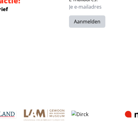
actie!
rief
Aanmelden