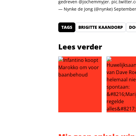
gedreven
@jochemmyjer
.
pic.twitter
— Nynke de Jong (@nynke)
September
TAGS
BRIGITTE KAANDORP
DO
Lees verder
Infantino koopt Marokko om voo
Huwelijksaan