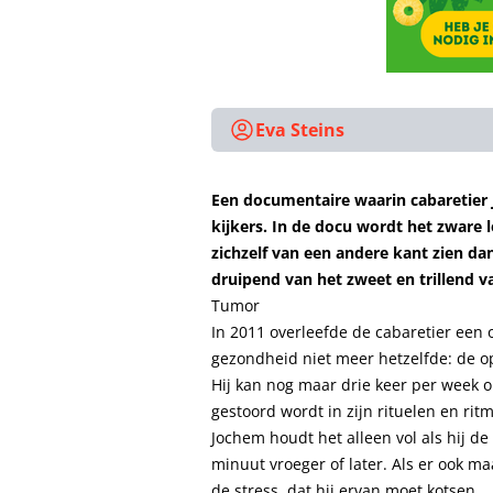
Eva Steins
Een documentaire waarin cabaretier
kijkers. In de docu wordt het zware l
zichzelf van een andere kant zien d
druipend van het zweet en trillend va
Tumor
In 2011 overleefde de cabaretier een
gezondheid niet meer hetzelfde: de ope
Hij kan nog maar drie keer per week o
gestoord wordt in zijn rituelen en ritm
Jochem houdt het alleen vol als hij de
minuut vroeger of later. Als er ook maa
de stress, dat hij ervan moet kotsen.