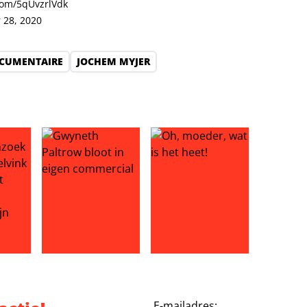
.com/5qUvzrlVdk
 28, 2020
CUMENTAIRE
JOCHEM MYJER
r baanbehoud
zoek van Dave Roelvink helemaal niet spontaan: ‘Marijn rege
Gwyneth Paltrow bloot in eigen commercial
Oh, moeder, wat is het heet!
E-mailadres: