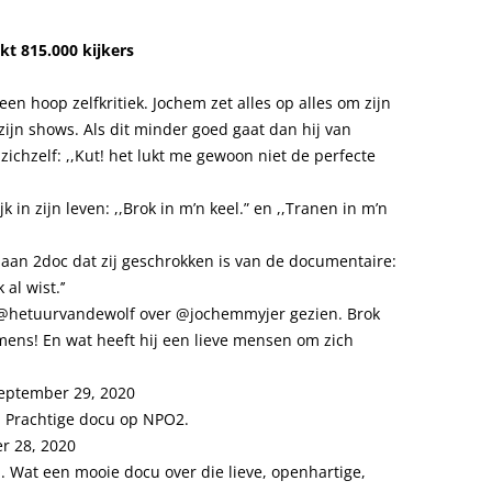
t 815.000 kijkers
en hoop zelfkritiek. Jochem zet alles op alles om zijn
 zijn shows. Als dit minder goed gaat dan hij van
 zichzelf: ,,Kut! het lukt me gewoon niet de perfecte
 in zijn leven: ,,Brok in m’n keel.” en ,,Tranen in m’n
 aan 2doc dat zij geschrokken is van de documentaire:
al wist.’’
@hetuurvandewolf
over
@jochemmyjer
gezien. Brok
mens! En wat heeft hij een lieve mensen om zich
eptember 29, 2020
 Prachtige docu op NPO2.
r 28, 2020
 Wat een mooie docu over die lieve, openhartige,