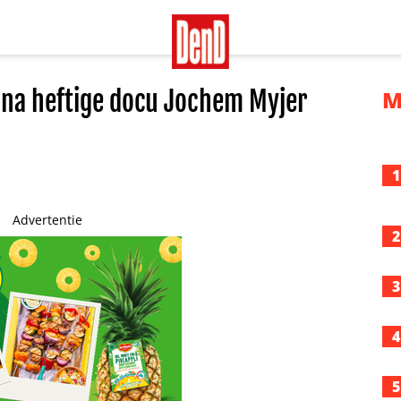
 na heftige docu Jochem Myjer
M
1
Advertentie
2
3
4
5