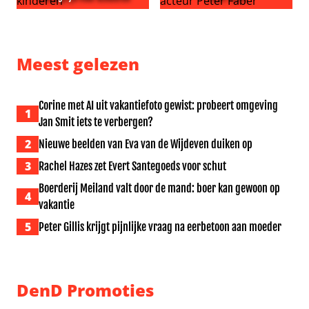
K3 vindt aanwezigheid op Pride belangrijk voor kinderen
Bekende Nederlanders herde
Meest gelezen
Corine met AI uit vakantiefoto gewist: probeert omgeving
1
Jan Smit iets te verbergen?
2
Nieuwe beelden van Eva van de Wijdeven duiken op
3
Rachel Hazes zet Evert Santegoeds voor schut
Boerderij Meiland valt door de mand: boer kan gewoon op
4
vakantie
5
Peter Gillis krijgt pijnlijke vraag na eerbetoon aan moeder
DenD Promoties