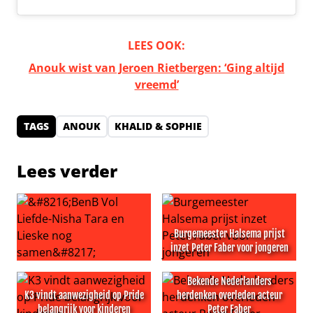
LEES OOK:
Anouk wist van Jeroen Rietbergen: ‘Ging altijd
vreemd’
TAGS
ANOUK
KHALID & SOPHIE
Lees verder
Burgemeester Halsema prijst
inzet Peter Faber voor jongeren
‘BenB Vol Liefde-Nisha Tara en Lieske nog samen’
Burgemeester Halsema prijst
Bekende Nederlanders
K3 vindt aanwezigheid op Pride
herdenken overleden acteur
belangrijk voor kinderen
Peter Faber