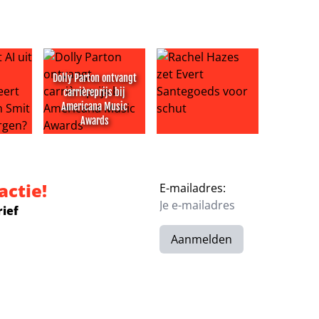
Dolly Parton ontvangt
carrièreprijs bij
Americana Music
Awards
ijdeven duiken op
 uit vakantiefoto gewist: probeert omgeving Jan Smit iets t
Dolly Parton ontvangt carrièreprijs bij Americana 
Rachel Hazes zet Evert Sante
actie!
E-mailadres:
rief
Aanmelden