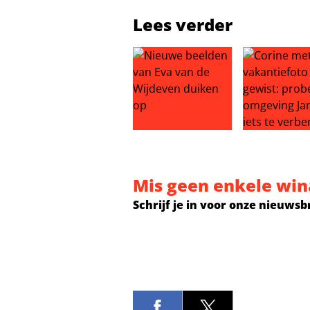
Lees verder
Nieuwe beelden van Eva van de W
Corine met AI
Mis geen enkele win
Schrijf je in voor onze nieuwsb