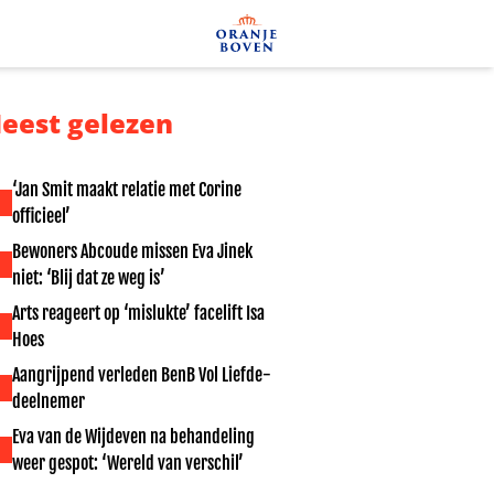
eest gelezen
‘Jan Smit maakt relatie met Corine
officieel’
Bewoners Abcoude missen Eva Jinek
niet: ‘Blij dat ze weg is’
Arts reageert op ‘mislukte’ facelift Isa
Hoes
Aangrijpend verleden BenB Vol Liefde-
deelnemer
Eva van de Wijdeven na behandeling
weer gespot: ‘Wereld van verschil’