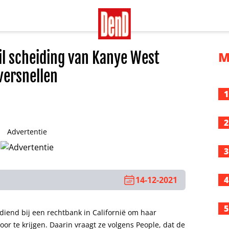
l scheiding van Kanye West
M
versnellen
1
2
Advertentie
3
14-12-2021
4
5
diend bij een rechtbank in Californië om haar
or te krijgen. Daarin vraagt ze volgens People, dat de