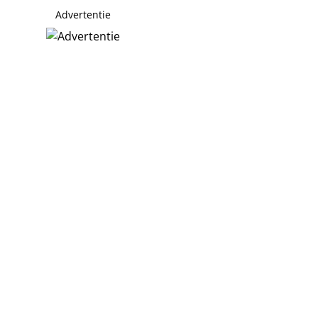
Advertentie
e verbergen?
Music Awards
goeds voor schut