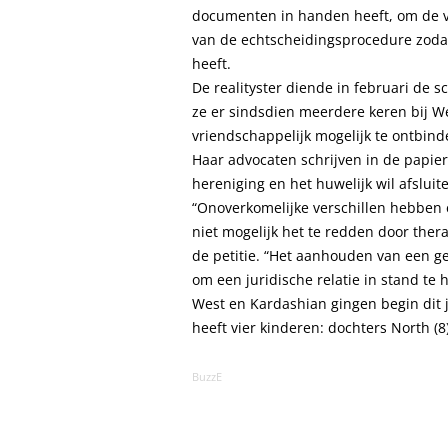
documenten in handen heeft, om de ve
van de echtscheidingsprocedure zodat
heeft.
De realityster diende in februari de s
ze er sindsdien meerdere keren bij W
vriendschappelijk mogelijk te ontbind
Haar advocaten schrijven in de papie
hereniging en het huwelijk wil afsluit
“Onoverkomelijke verschillen hebben er
niet mogelijk het te redden door ther
de petitie. “Het aanhouden van een g
om een juridische relatie in stand te 
West en Kardashian gingen begin dit ja
heeft vier kinderen: dochters North (8)
BuzzE