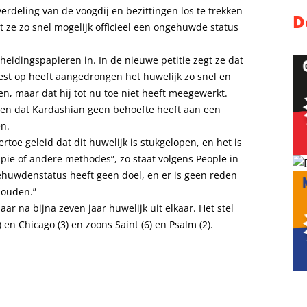
rdeling van de voogdij en bezittingen los te trekken
D
 ze zo snel mogelijk officieel een ongehuwde status
cheidingspapieren in. In de nieuwe petitie zegt ze dat
est op heeft aangedrongen het huwelijk zo snel en
en, maar dat hij tot nu toe niet heeft meegewerkt.
ren dat Kardashian geen behoefte heeft aan een
en.
toe geleid dat dit huwelijk is stukgelopen, en het is
apie of andere methodes”, zo staat volgens People in
ehuwdenstatus heeft geen doel, en er is geen reden
houden.”
ar na bijna zeven jaar huwelijk uit elkaar. Het stel
 en Chicago (3) en zoons Saint (6) en Psalm (2).