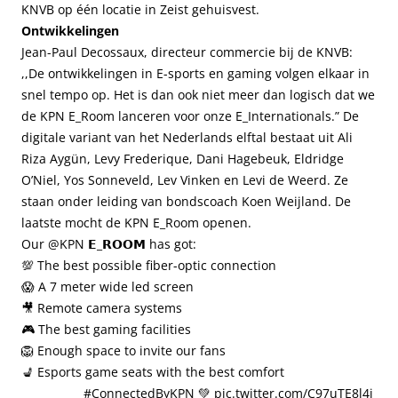
KNVB op één locatie in Zeist gehuisvest.
Ontwikkelingen
Jean-Paul Decossaux, directeur commercie bij de KNVB:
,,De ontwikkelingen in E-sports en gaming volgen elkaar in
snel tempo op. Het is dan ook niet meer dan logisch dat we
de KPN E_Room lanceren voor onze E_Internationals.” De
digitale variant van het Nederlands elftal bestaat uit Ali
Riza Aygün, Levy Frederique, Dani Hagebeuk, Eldridge
O’Niel, Yos Sonneveld, Lev Vinken en Levi de Weerd. Ze
staan onder leiding van bondscoach Koen Weijland. De
laatste mocht de KPN E_Room openen.
Our
@KPN
𝗘_𝗥𝗢𝗢𝗠 has got:
💯 The best possible fiber-optic connection
😱 A 7 meter wide led screen
🎥 Remote camera systems
🎮 The best gaming facilities
🦁 Enough space to invite our fans
💺 Esports game seats with the best comfort
⠀⠀⠀⠀⠀⠀⠀
#ConnectedByKPN
💚
pic.twitter.com/C97uTE8l4j