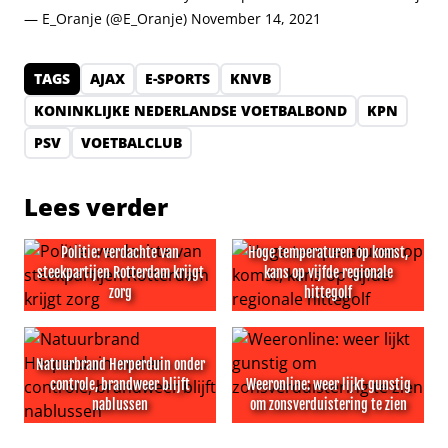
— E_Oranje (@E_Oranje)
November 14, 2021
TAGS
AJAX
E-SPORTS
KNVB
KONINKLIJKE NEDERLANDSE VOETBALBOND
KPN
PSV
VOETBALCLUB
Lees verder
Politie: verdachte van
Hoge temperaturen op komst,
steekpartijen Rotterdam krijgt
kans op vijfde regionale
zorg
hittegolf
Politie: verdachte van steekpartijen Rotterdam krijgt zor
Hoge temperaturen op komst, 
Natuurbrand Herperduin onder
controle, brandweer blijft
Weeronline: weer lijkt gunstig
nablussen
om zonsverduistering te zien
Natuurbrand Herperduin onder controle, brandweer blij
Weeronline: weer lijkt gunst