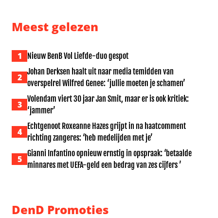
Meest gelezen
1
Nieuw BenB Vol Liefde-duo gespot
Johan Derksen haalt uit naar media temidden van
2
overspelrel Wilfred Genee: ‘jullie moeten je schamen’
Volendam viert 30 jaar Jan Smit, maar er is ook kritiek:
3
‘jammer’
Echtgenoot Roxeanne Hazes grijpt in na haatcomment
4
richting zangeres: ‘heb medelijden met je’
Gianni Infantino opnieuw ernstig in opspraak: ‘betaalde
5
minnares met UEFA-geld een bedrag van zes cijfers ’
DenD Promoties