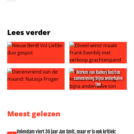
BuzzE
Lees verder
Nieuw BenB Vol Liefde-duo gespot
Zóveel winst maakt Frank Ev
Werken van Banksy kostten
samenleving bijna anderhalve
ton
Dierenvriend van de maand: Natasja Froger
Werken van Banksy kostten s
Meest gelezen
Volendam viert 30 jaar Jan Smit, maar er is ook kritiek: