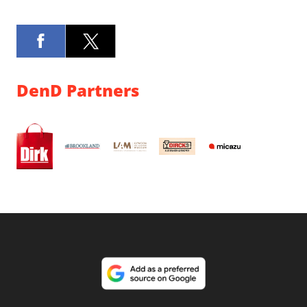
DenD Partners