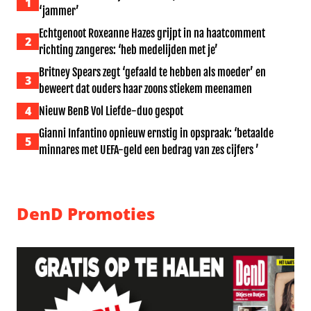
1
‘jammer’
Echtgenoot Roxeanne Hazes grijpt in na haatcomment
2
richting zangeres: ‘heb medelijden met je’
Britney Spears zegt ‘gefaald te hebben als moeder’ en
3
beweert dat ouders haar zoons stiekem meenamen
4
Nieuw BenB Vol Liefde-duo gespot
Gianni Infantino opnieuw ernstig in opspraak: ‘betaalde
5
minnares met UEFA-geld een bedrag van zes cijfers ’
DenD Promoties