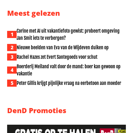
Meest gelezen
Corine met AI uit vakantiefoto gewist: probeert omgeving
1
Jan Smit iets te verbergen?
2
Nieuwe beelden van Eva van de Wijdeven duiken op
3
Rachel Hazes zet Evert Santegoeds voor schut
Boerderij Meiland valt door de mand: boer kan gewoon op
4
vakantie
5
Peter Gillis krijgt pijnlijke vraag na eerbetoon aan moeder
DenD Promoties