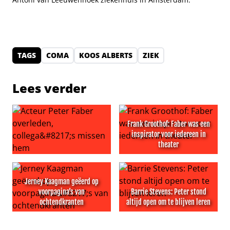
TAGS
COMA
KOOS ALBERTS
ZIEK
Lees verder
Frank Groothof: Faber was een
inspirator voor iedereen in
theater
Acteur Peter Faber overleden, collega’s missen hem
Frank Groothof: Faber was ee
Jerney Kaagman geëerd op
voorpagina’s van
Barrie Stevens: Peter stond
ochtendkranten
altijd open om te blijven leren
Jerney Kaagman geëerd op voorpagina’s van ochtendkr
Barrie Stevens: Peter stond a