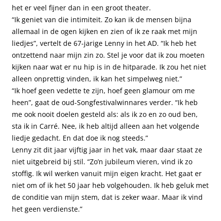
het er veel fijner dan in een groot theater.
“Ik geniet van die intimiteit. Zo kan ik de mensen bijna
allemaal in de ogen kijken en zien of ik ze raak met mijn
liedjes”, vertelt de 67-jarige Lenny in het AD. “Ik heb het
ontzettend naar mijn zin zo. Stel je voor dat ik zou moeten
kijken naar wat er nu hip is in de hitparade. Ik zou het niet
alleen onprettig vinden, ik kan het simpelweg niet.”
“Ik hoef geen vedette te zijn, hoef geen glamour om me
heen”, gaat de oud-Songfestivalwinnares verder. “Ik heb
me ook nooit doelen gesteld als: als ik zo en zo oud ben,
sta ik in Carré. Nee, ik heb altijd alleen aan het volgende
liedje gedacht. En dat doe ik nog steeds.”
Lenny zit dit jaar vijftig jaar in het vak, maar daar staat ze
niet uitgebreid bij stil. “Zo’n jubileum vieren, vind ik zo
stoffig. Ik wil werken vanuit mijn eigen kracht. Het gaat er
niet om of ik het 50 jaar heb volgehouden. Ik heb geluk met
de conditie van mijn stem, dat is zeker waar. Maar ik vind
het geen verdienste.”