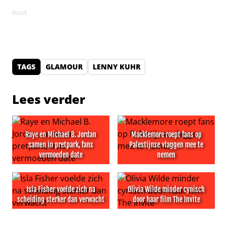
BuzzE
TAGS
GLAMOUR
LENNY KUHR
Lees verder
Raye en Michael B. Jordan
Macklemore roept fans op
samen in pretpark, fans
Palestijnse vlaggen mee te
vermoeden date
nemen
Raye en Michael B. Jordan samen in pretpark, fans ver
Macklemore roept fans op P
Isla Fisher voelde zich na
Olivia Wilde minder cynisch
scheiding sterker dan verwacht
door haar film The Invite
Isla Fisher voelde zich na scheiding sterker dan verwach
Olivia Wilde minder cynisch d