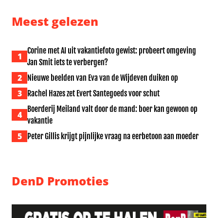
Meest gelezen
Corine met AI uit vakantiefoto gewist: probeert omgeving
1
Jan Smit iets te verbergen?
2
Nieuwe beelden van Eva van de Wijdeven duiken op
3
Rachel Hazes zet Evert Santegoeds voor schut
Boerderij Meiland valt door de mand: boer kan gewoon op
4
vakantie
5
Peter Gillis krijgt pijnlijke vraag na eerbetoon aan moeder
DenD Promoties