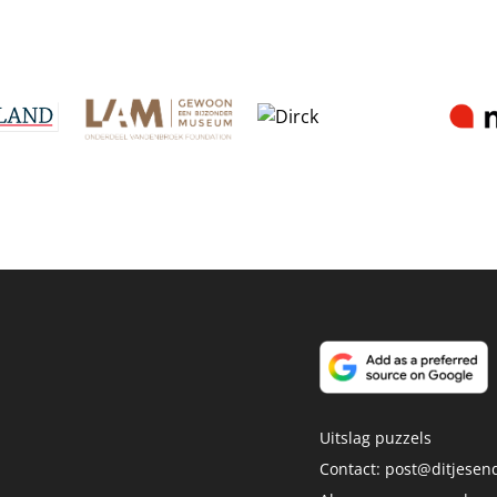
Uitslag puzzels
Contact:
post@ditjesend