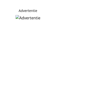
Advertentie
aan Jerney Kaagman
agman perfecte minister van Cultuur