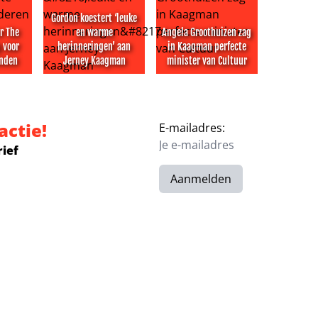
Gordon koestert ‘leuke
r The
en warme
Angela Groothuizen zag
 voor
herinneringen’ aan
in Kaagman perfecte
onden
Jerney Kaagman
minister van Cultuur
 in nieuw seizoen over de grens
ter The Mummy te eng voor kinderen in Londen
Gordon koestert ‘leuke en warme herinneringen’ 
Angela Groothuizen zag in Ka
actie!
E-mailadres:
rief
Aanmelden