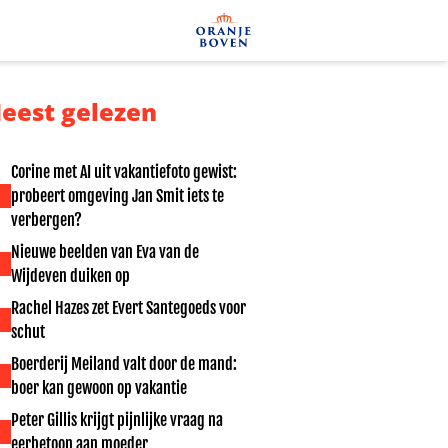
eest gelezen
Corine met AI uit vakantiefoto gewist:
probeert omgeving Jan Smit iets te
verbergen?
Nieuwe beelden van Eva van de
Wijdeven duiken op
Rachel Hazes zet Evert Santegoeds voor
schut
Boerderij Meiland valt door de mand:
boer kan gewoon op vakantie
Peter Gillis krijgt pijnlijke vraag na
eerbetoon aan moeder