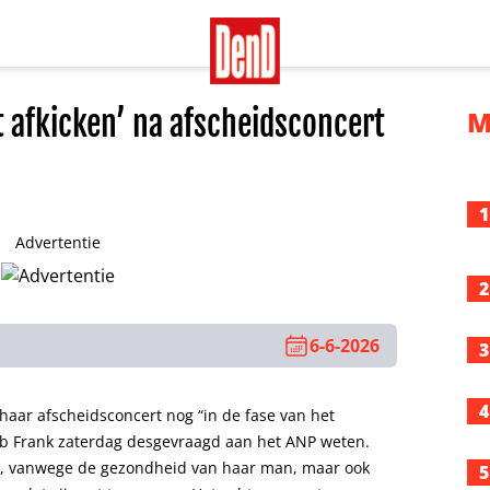
t afkicken’ na afscheidsconcert
M
1
Advertentie
2
6-6-2026
3
4
haar afscheidsconcert nog “in de fase van het
Rob Frank zaterdag desgevraagd aan het ANP weten.
en, vanwege de gezondheid van haar man, maar ook
5