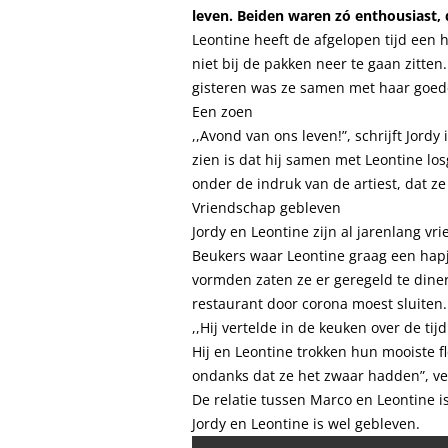
leven. Beiden waren zó enthousiast, 
Leontine heeft de afgelopen tijd een
niet bij de pakken neer te gaan zitt
gisteren was ze samen met haar goede
Een zoen
,,Avond van ons leven!”, schrijft Jordy
zien is dat hij samen met Leontine los
onder de indruk van de artiest, dat ze
Vriendschap gebleven
Jordy en Leontine zijn al jarenlang vr
Beukers waar Leontine graag een hapj
vormden zaten ze er geregeld te diner
restaurant door corona moest sluiten.
,,Hij vertelde in de keuken over de tijd 
Hij en Leontine trokken hun mooiste 
ondanks dat ze het zwaar hadden”, ve
De relatie tussen Marco en Leontine i
Jordy en Leontine is wel gebleven.