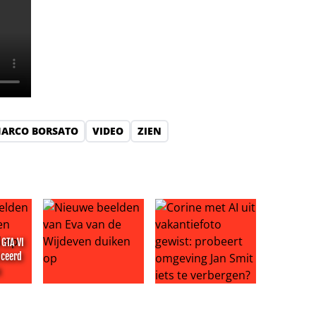
ARCO BORSATO
VIDEO
ZIEN
GTA VI
iceerd
x
 blijvende indruk achter
en GTA VI worden gepubliceerd op Netflix
Nieuwe beelden van Eva van de Wijdeven duiken o
Corine met AI uit vakantiefoto