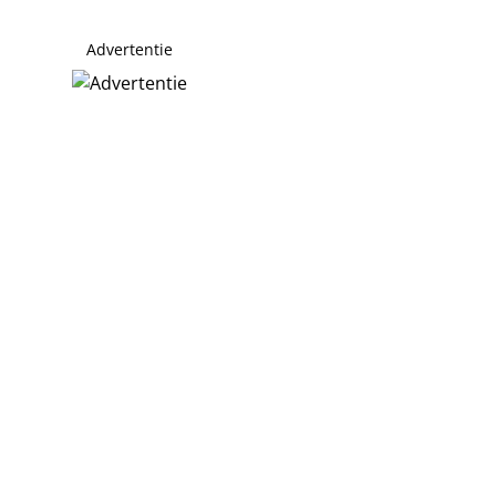
Advertentie
p
 gewist: probeert omgeving Jan Smit iets te verbergen?