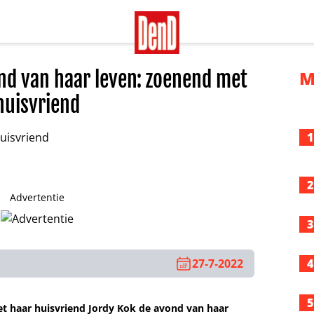
ond van haar leven: zoenend met
M
huisvriend
1
2
Advertentie
3
27-7-2022
4
5
t haar huisvriend Jordy Kok de avond van haar