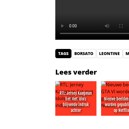
TAGS
BORSATO
LEONTINE
M
Lees verder
RTL: Jerney Kaagman
liet met Idols
Nieuwe beelden 
blijvende indruk
worden gepubl
achter
op Netfli
RTL: Jerney Kaagman liet met Idols
Nieuwe beeld