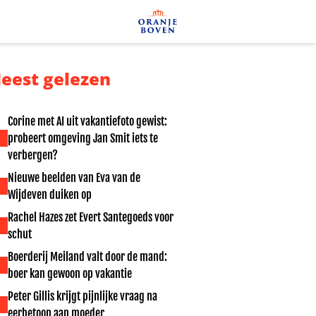
eest gelezen
Corine met AI uit vakantiefoto gewist:
probeert omgeving Jan Smit iets te
verbergen?
Nieuwe beelden van Eva van de
Wijdeven duiken op
Rachel Hazes zet Evert Santegoeds voor
schut
Boerderij Meiland valt door de mand:
boer kan gewoon op vakantie
Peter Gillis krijgt pijnlijke vraag na
eerbetoon aan moeder