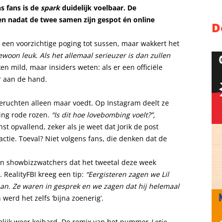
s fans is de
spark
duidelijk voelbaar. De
en nadat de twee samen zijn gespot én online
D
een voorzichtige poging tot sussen, maar wakkert het
woon leuk. Als het allemaal serieuzer is dan zullen
n mild, maar insiders weten: als er een officiële
r aan de hand.
geruchten alleen maar voedt. Op Instagram deelt ze
ing rode rozen.
“Is dit hoe lovebombing voelt?”,
inst opvallend, zeker als je weet dat Jorik de post
actie. Toeval? Niet volgens fans, die denken dat de
den showbizzwatchers dat het tweetal deze week
 RealityFBI kreeg een tip:
“Eergisteren zagen we Lil
an. Ze waren in gesprek en we zagen dat hij helemaal
werd het zelfs ‘bijna zoenerig’.
kelijk weer keihard. De remix van het nummer
Lotje
,