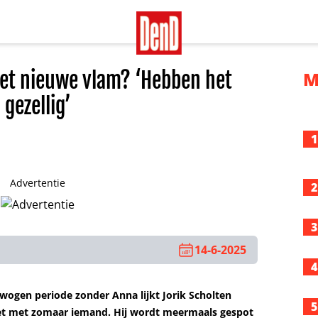
 met nieuwe vlam? ‘Hebben het
M
gezellig’
1
Advertentie
2
3
14-6-2025
4
bewogen periode zonder Anna lijkt Jorik Scholten
5
iet met zomaar iemand. Hij wordt meermaals gespot