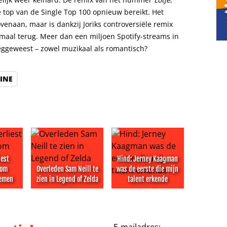
 top van de Single Top 100 opnieuw bereikt. Het
enaan, maar is dankzij Joriks controversiële remix
maal terug. Meer dan een miljoen Spotify-streams in
weggeweest – zowel muzikaal als romantisch?
EINE
iest
Hind: Jerney Kaagman
 om
Overleden Sam Neill te
was de eerste die mijn
lemen
zien in Legend of Zelda
talent erkende
ngham en Fleetwood Mac verbeterd
iest opnieuw lid om mentale problemen
Overleden Sam Neill te zien in Legend of Zelda
Hind: Jerney Kaagman was de e