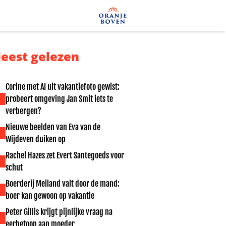
eest gelezen
Corine met AI uit vakantiefoto gewist:
probeert omgeving Jan Smit iets te
verbergen?
Nieuwe beelden van Eva van de
Wijdeven duiken op
Rachel Hazes zet Evert Santegoeds voor
schut
Boerderij Meiland valt door de mand:
boer kan gewoon op vakantie
Peter Gillis krijgt pijnlijke vraag na
eerbetoon aan moeder