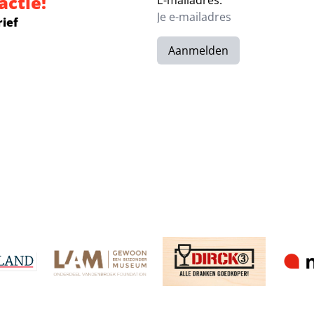
actie!
E-mailadres:
rief
Aanmelden