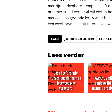
met zijn herkenbare stempel, heeft de
nummer stond eerder al vijf weken bov
met aanstootgevende lyrics weer hele
één week bewijzen: hij is terug van 
TAGS
JORIK SCHOLTEN
LIL KL
Lees verder
Docu heeft relatie
tussen Buckingham en
KATSEYE verl
Fleetwood Mac
opnieuw lid
verbeterd
mentale prob
Docu heeft relatie tussen Bucki
KATSEYE verl