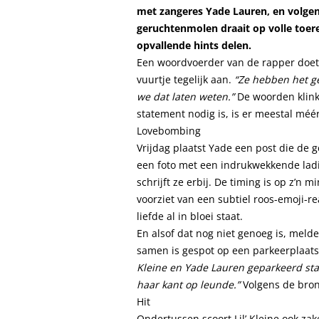
met zangeres Yade Lauren, en volgen
geruchtenmolen draait op volle toer
opvallende hints delen.
Een woordvoerder van de rapper doet 
vuurtje tegelijk aan.
“Ze hebben het ge
we dat laten weten.”
De woorden klinke
statement nodig is, is er meestal méé
Lovebombing
Vrijdag plaatst Yade een post die de 
een foto met een indrukwekkende lad
schrijft ze erbij. De timing is op z’n m
voorziet van een subtiel roos-emoji-re
liefde al in bloei staat.
En alsof dat nog niet genoeg is, mel
samen is gespot op een parkeerplaats.
Kleine en Yade Lauren geparkeerd sta
haar kant op leunde.”
Volgens de bron 
Hit
Ondertussen scoort Lil’ Kleine ook za