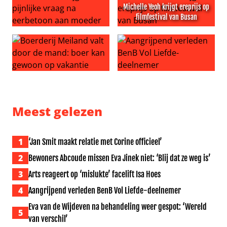
Michelle Yeoh krijgt ereprijs op
filmfestival van Busan
Peter Gillis krijgt pijnlijke vraag na eerbetoon aan moed
Michelle Yeoh krijgt ereprijs
Boerderij Meiland valt door de mand: boer kan gewoon 
Aangrijpend verleden BenB V
Meest gelezen
1
‘Jan Smit maakt relatie met Corine officieel’
2
Bewoners Abcoude missen Eva Jinek niet: ‘Blij dat ze weg is’
3
Arts reageert op ‘mislukte’ facelift Isa Hoes
4
Aangrijpend verleden BenB Vol Liefde-deelnemer
Eva van de Wijdeven na behandeling weer gespot: ‘Wereld
5
van verschil’