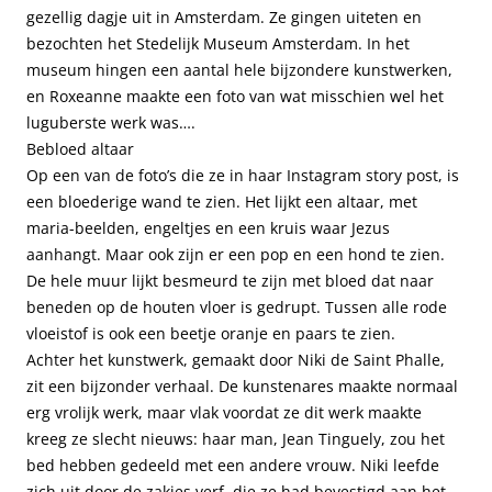
gezellig dagje uit in Amsterdam. Ze gingen uiteten en
bezochten het Stedelijk Museum Amsterdam. In het
museum hingen een aantal hele bijzondere kunstwerken,
en Roxeanne maakte een foto van wat misschien wel het
luguberste werk was….
Bebloed altaar
Op een van de foto’s die ze in haar Instagram story post, is
een bloederige wand te zien. Het lijkt een altaar, met
maria-beelden, engeltjes en een kruis waar Jezus
aanhangt. Maar ook zijn er een pop en een hond te zien.
De hele muur lijkt besmeurd te zijn met bloed dat naar
beneden op de houten vloer is gedrupt. Tussen alle rode
vloeistof is ook een beetje oranje en paars te zien.
Achter het kunstwerk, gemaakt door Niki de Saint Phalle,
zit een bijzonder verhaal. De kunstenares maakte normaal
erg vrolijk werk, maar vlak voordat ze dit werk maakte
kreeg ze slecht nieuws: haar man, Jean Tinguely, zou het
bed hebben gedeeld met een andere vrouw. Niki leefde
zich uit door de zakjes verf, die ze had bevestigd aan het