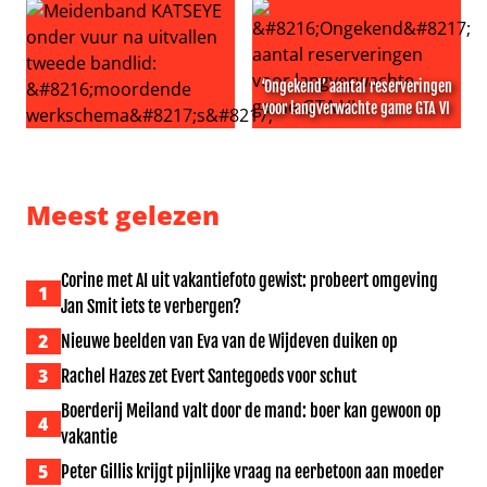
‘Ongekend’ aantal reserveringen
voor langverwachte game GTA VI
Meidenband KATSEYE onder vuur na uitvallen tweede ba
‘Ongekend’ aantal reserveri
Meest gelezen
Corine met AI uit vakantiefoto gewist: probeert omgeving
1
Jan Smit iets te verbergen?
2
Nieuwe beelden van Eva van de Wijdeven duiken op
3
Rachel Hazes zet Evert Santegoeds voor schut
Boerderij Meiland valt door de mand: boer kan gewoon op
4
vakantie
5
Peter Gillis krijgt pijnlijke vraag na eerbetoon aan moeder