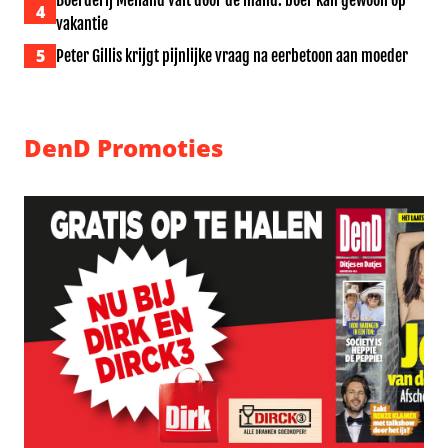
Boerderij Meiland valt door de mand: boer kan gewoon op
4
vakantie
5
Peter Gillis krijgt pijnlijke vraag na eerbetoon aan moeder
DenD Promoties