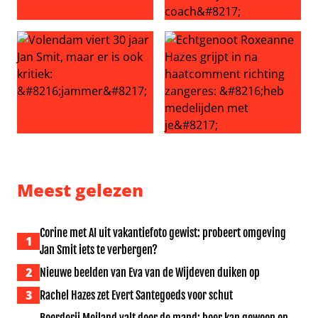
Dierenvriend van de maand: Natasja Froger
Vraag het aan Lieve: ‘Mijn ma
Volendam viert 30 jaar Jan Smit, maar er is ook kritiek: ‘
Echtgenoot Roxeanne Hazes g
Meest gelezen
Corine met AI uit vakantiefoto gewist: probeert omgeving
1
Jan Smit iets te verbergen?
2
Nieuwe beelden van Eva van de Wijdeven duiken op
3
Rachel Hazes zet Evert Santegoeds voor schut