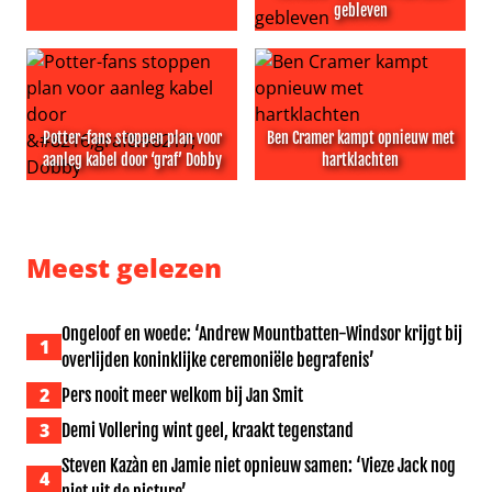
gebleven
Pers nooit meer welkom bij Jan Smit
Anniko van Santen ‘met vol 
Potter-fans stoppen plan voor
Ben Cramer kampt opnieuw met
aanleg kabel door ‘graf’ Dobby
hartklachten
Potter-fans stoppen plan voor aanleg kabel door ‘graf’ 
Ben Cramer kampt opnieuw 
Meest gelezen
Ongeloof en woede: ‘Andrew Mountbatten-Windsor krijgt bij
1
overlijden koninklijke ceremoniële begrafenis’
2
Pers nooit meer welkom bij Jan Smit
3
Demi Vollering wint geel, kraakt tegenstand
Steven Kazàn en Jamie niet opnieuw samen: ‘Vieze Jack nog
4