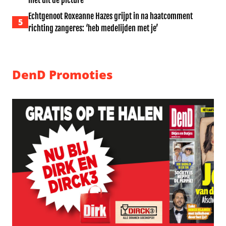
niet uit de picture’
Echtgenoot Roxeanne Hazes grijpt in na haatcomment
5
richting zangeres: ‘heb medelijden met je’
DenD Promoties