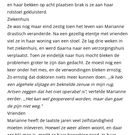
en haar bekken op acht plaatsen brak is ze aan haar
rolstoel gekluisterd.
Ziekenhuis
Ze was nog maar eind zestig toen het leven van Marianne
drastisch veranderde. Na een gezellig etentje met vrienden
viel ze in haar woning van een stoel. Ze lag drie weken in
het ziekenhuis, en werd daarna naar een verzorgingshuis
verplaatst. Toen ze eindelijk naar huis mocht bleken de
problemen groter te zijn dan gedacht. Ze moest nog een
keer onder het mes, en de verwondingen bleken ernstig.
Zo ernstig dat doktoren niets meer kunnen doen.
,,Ik heb
een algehele slijtage en beknelde zenuw in mijn rug.
Artsen zeggen dat het niet operabel is”
, vertelde Marianne
eerder.
,,Het kan wel geopereerd worden, maar dan gaat
de pijn niet weg.”
Vrienden
Marianne heeft de laatste jaren veel zelfstandigheid
moeten inleveren. Hoewel ze weer alleen woont, en daar
erg blij mee is, merkt ze haar beperking goed. In haar