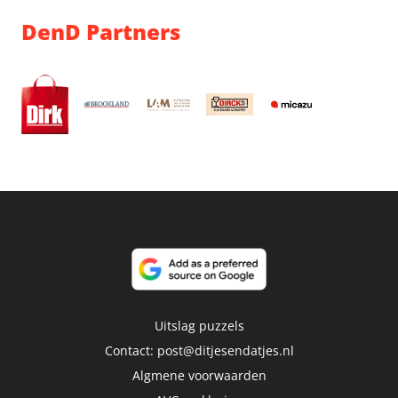
DenD Partners
Uitslag puzzels
Contact:
post@ditjesendatjes.nl
Algmene voorwaarden