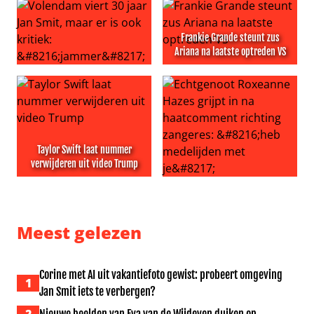
Frankie Grande steunt zus
Ariana na laatste optreden VS
Volendam viert 30 jaar Jan Smit, maar er is ook kritiek: ‘
Frankie Grande steunt zus A
Taylor Swift laat nummer
verwijderen uit video Trump
Taylor Swift laat nummer verwijderen uit video Trump
Echtgenoot Roxeanne Hazes g
Meest gelezen
Corine met AI uit vakantiefoto gewist: probeert omgeving
1
Jan Smit iets te verbergen?