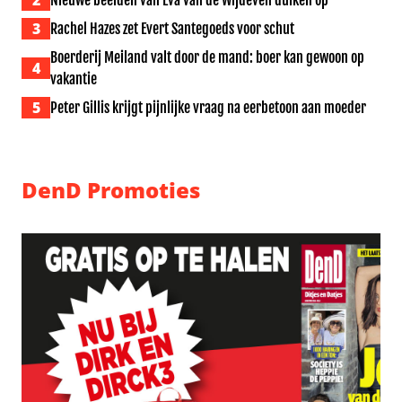
2
Nieuwe beelden van Eva van de Wijdeven duiken op
3
Rachel Hazes zet Evert Santegoeds voor schut
Boerderij Meiland valt door de mand: boer kan gewoon op
4
vakantie
5
Peter Gillis krijgt pijnlijke vraag na eerbetoon aan moeder
DenD Promoties