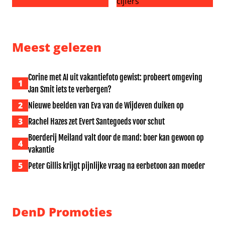
Meidenband KATSEYE onder vuur na uitvallen tweede ba
Gianni Infantino opnieuw ern
Meest gelezen
Corine met AI uit vakantiefoto gewist: probeert omgeving
1
Jan Smit iets te verbergen?
2
Nieuwe beelden van Eva van de Wijdeven duiken op
3
Rachel Hazes zet Evert Santegoeds voor schut
Boerderij Meiland valt door de mand: boer kan gewoon op
4
vakantie
5
Peter Gillis krijgt pijnlijke vraag na eerbetoon aan moeder
DenD Promoties