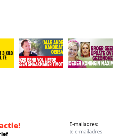
‘Ze is vermist’
r eist 3 kilo eraf: Leonardo veel te zwaar!
Kijkers BenB Vol Liefde missen smaakmaker Timothy:
Broer geeft update over gez
actie!
E-mailadres:
rief