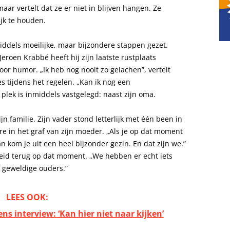
ar vertelt dat ze er niet in blijven hangen. Ze
jk te houden.
middels moeilijke, maar bijzondere stappen gezet.
roen Krabbé heeft hij zijn laatste rustplaats
oor humor. „Ik heb nog nooit zo gelachen”, vertelt
es tijdens het regelen. „Kan ik nog een
plek is inmiddels vastgelegd: naast zijn oma.
n familie. Zijn vader stond letterlijk met één been in
re in het graf van zijn moeder. „Als je op dat moment
an kom je uit een heel bijzonder gezin. En dat zijn we.”
heid terug op dat moment. „We hebben er echt iets
h geweldige ouders.”
LEES OOK:
ns interview: ‘Kan hier niet naar kijken’