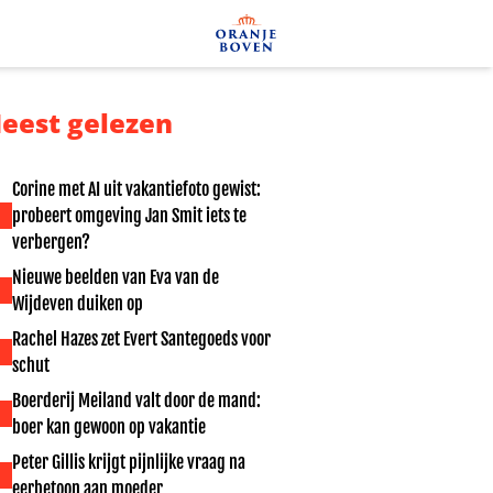
eest gelezen
Corine met AI uit vakantiefoto gewist:
probeert omgeving Jan Smit iets te
verbergen?
Nieuwe beelden van Eva van de
Wijdeven duiken op
Rachel Hazes zet Evert Santegoeds voor
schut
Boerderij Meiland valt door de mand:
boer kan gewoon op vakantie
Peter Gillis krijgt pijnlijke vraag na
eerbetoon aan moeder