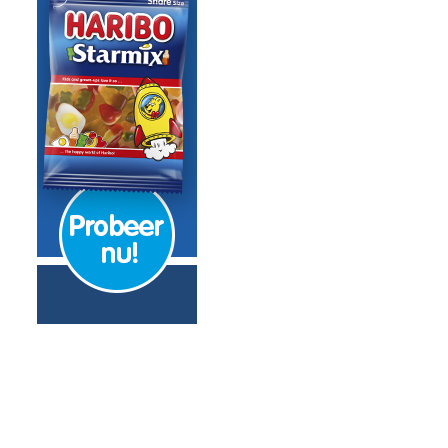
 ‘Alle andere kandidaten oersaai’
ondheid moeder koningin Máxima