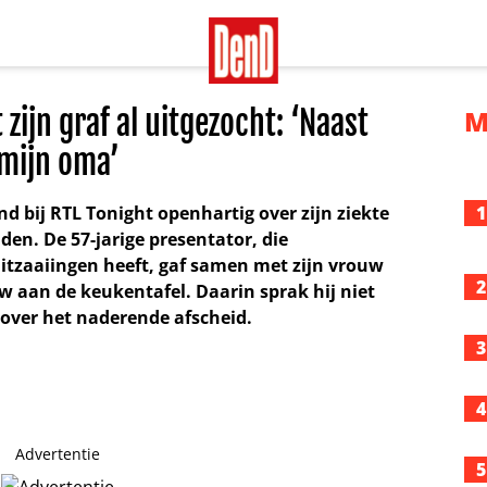
zijn graf al uitgezocht: ‘Naast
M
mijn oma’
 bij RTL Tonight openhartig over zijn ziekte
1
en. De 57-jarige presentator, die
itzaaiingen heeft, gaf samen met zijn vrouw
2
w aan de keukentafel. Daarin sprak hij niet
 over het naderende afscheid.
3
4
Advertentie
5